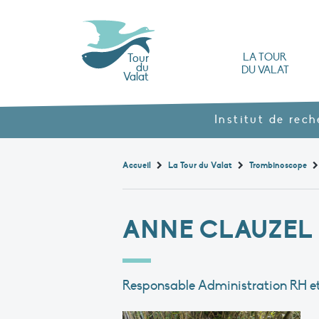
LA TOUR
Tour
du
DU VALAT
Valat
L’Observatoire des zones humides méd
Nos produits agroécol
Histoire et valeurs : l’héritage de Luc Hoff
Ouvrages, brochures et rapports
Les différents types
Nous rendre visite
Institut de rec
Accueil
La Tour du Valat
Trombinoscope
ANNE CLAUZEL
Responsable Administration RH et