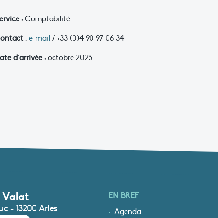
ervice :
Comptabilité
ontact
:
e-mail
/ +33 (0)4 90 97 06 34
ate d’arrivée :
octobre 2025
 Valat
EN BREF
c - 13200 Arles
Agenda