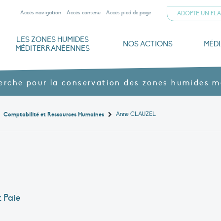
Accès navigation
Accès contenu
Accès pied de page
ADOPTE UN FL
LES ZONES HUMIDES
NOS ACTIONS
MÉD
MÉDITERRANÉENNES
iterranéennes
ogiques
mann
Documents institutionnels
Parrainer un flamant rose
Dernières publications
L’Alliance méditerranéenne pour les zones humides
Nos domaines : la Tour du Valat et la ferme agroécologique du Petit Saint-Jean
Gouvernance et financements
Archives ouvertes HAL
Menaces, enjeux et protection
Nos produits agroécologiques – Vins & jus
La Tour du Valat en images
Z
herche pour la conservation des zones humides 
Anne CLAUZEL
Comptabilité et Ressources Humaines
 Paie