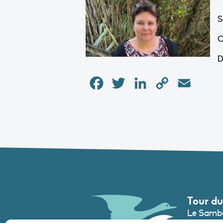
S
C
D
Facebook
Twitter
LinkedIn
Copy
Email
Link
Tour du
Le Sambu