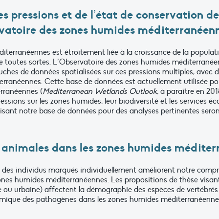
s pressions et de l’état de conservation d
vatoire des zones humides méditerranéen
terranéennes est étroitement liée à la croissance de la populat
 toutes sortes. L’Observatoire des zones humides méditerranéen
es de données spatialisées sur ces pressions multiples, avec des
rranéennes. Cette base de données est actuellement utilisée pou
rranéennes (
Mediterranean Wetlands Outlook
, à paraître en 20
pressions sur les zones humides, leur biodiversité et les services 
isant notre base de données pour des analyses pertinentes seron
animales dans les zones humides méditer
des individus marqués individuellement améliorent notre compr
ones humides méditerranéennes. Les propositions de thèse visa
icole ou urbaine) affectent la démographie des espèces de vertébr
dynamique des pathogènes dans les zones humides méditerranéenne