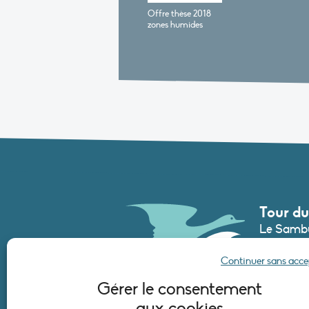
Offre thèse 2018
zones humides
Tour du
Le Sambu
France
Continuer sans acc
Tél. :
+33 (
Gérer le consentement
secretari
aux cookies