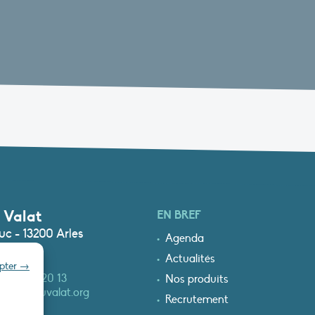
 Valat
EN BREF
c - 13200 Arles
Agenda
Actualités
epter →
0)4 90 97 20 13
Nos produits
at@tourduvalat.org
Recrutement