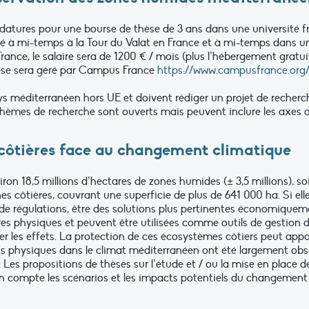
datures pour une bourse de thèse de 3 ans dans une université fr
sé à mi-temps à la Tour du Valat en France et à mi-temps dans un
ce, le salaire sera de 1200 € / mois (plus l’hébergement gratuit),
hèse sera géré par Campus France
https://www.campusfrance.org/
s méditerranéen hors UE et doivent rédiger un projet de recherc
èmes de recherche sont ouverts mais peuvent inclure les axes d
 côtières face au changement climatique
n 18,5 millions d’hectares de zones humides (± 3,5 millions), so
es côtières, couvrant une superficie de plus de 641 000 ha. Si el
es de régulations, être des solutions plus pertinentes économiqu
es physiques et peuvent être utilisées comme outils de gestion d
 les effets. La protection de ces écosystèmes côtiers peut appo
s physiques dans le climat méditerranéen ont été largement obse
). Les propositions de thèses sur l’étude et / ou la mise en place 
n compte les scénarios et les impacts potentiels du changement 