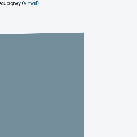
Daubigney (
e-mail
).