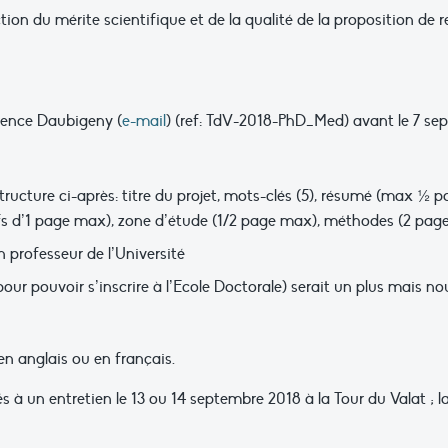
tion du mérite scientifique et de la qualité de la proposition de 
orence Daubigeny (
e-mail
) (ref: TdV-2018-PhD_Med) avant le 7 se
structure ci-après: titre du projet, mots-clés (5), résumé (max ½ p
ifs d’1 page max), zone d’étude (1/2 page max), méthodes (2 pag
professeur de l’Université
our pouvoir s’inscrire à l’Ecole Doctorale) serait un plus mais no
en anglais ou en français.
 à un entretien le 13 ou 14 septembre 2018 à la Tour du Valat ; la