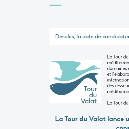
Désolés, la date de candidatu
La Tour du
méditerran
domaines de
et l’élabo
internatio
des ressou
méditerran
La Tour du
La Tour du Valat lance u
con