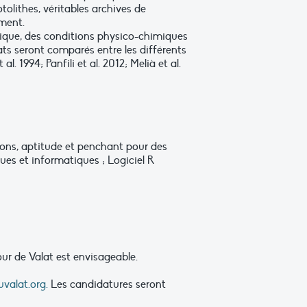
olithes, véritables archives de
ement.
lique, des conditions physico-chimiques
ats seront comparés entre les différents
. 1994; Panfili et al. 2012; Melià et al.
lons, aptitude et penchant pour des
ues et informatiques ; Logiciel R
our de Valat est envisageable.
valat.org
.
Les candidatures seront