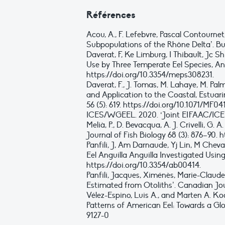
Références
Acou, A., F. Lefebvre, Pascal Contournet, 
Subpopulations of the Rhône Delta’. Bull
Daverat, F, Ke Limburg, I Thibault, Jc S
Use by Three Temperate Eel Species, Ang
https://doi.org/10.3354/meps308231.
Daverat, F., J. Tomas, M. Lahaye, M. Pal
and Application to the Coastal, Estuar
56 (5): 619. https://doi.org/10.1071/MF04
ICES/WGEEL. 2020. ‘Joint EIFAAC/ICES
Melià, P., D. Bevacqua, A. J. Crivelli, G
Journal of Fish Biology 68 (3): 876–90. h
Panfili, J, Am Darnaude, Yj Lin, M Cheva
Eel Anguilla Anguilla Investigated Using
https://doi.org/10.3354/ab00414.
Panfili, Jacques, Ximénès, Marie-Claude,
Estimated from Otoliths’. Canadian Jou
Vélez-Espino, Luis A., and Marten A. Ko
Patterns of American Eel: Towards a Glob
9127-0