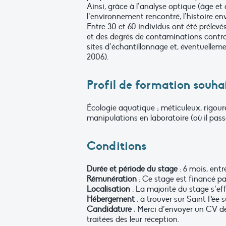
Ainsi, grâce à l’analyse optique (âge et
l’environnement rencontré, l’histoire e
Entre 30 et 60 individus ont été préle
et des degrés de contaminations contrast
sites d’échantillonnage et, éventuellement
2006).
Profil de formation souha
Écologie aquatique ; méticuleux, rigour
manipulations en laboratoire (où il pass
Conditions
Durée et période du stage
: 6 mois, entr
Rémunération
: Ce stage est financé pa
Localisation
: La majorité du stage s’eff
Hébergement
: à trouver sur Saint Pée s
Candidature
: Merci d’envoyer un CV dét
traitées dès leur réception.