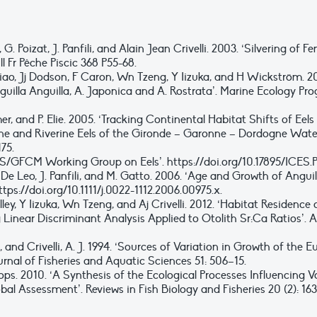
G. Poizat, J. Panfili, and Alain Jean Crivelli. 2003. ‘Silvering of F
 Fr Pêche Piscic 368 P55-68.
hiao, Jj Dodson, F Caron, Wn Tzeng, Y Iizuka, and H Wickström. 20
uilla Anguilla, A. Japonica and A. Rostrata’. Marine Ecology Prog
mer, and P. Elie. 2005. ‘Tracking Continental Habitat Shifts of Eel
ine and Riverine Eels of the Gironde – Garonne – Dordogne Wate
175.
/GFCM Working Group on Eels’. https://doi.org/10.17895/ICES.
. A. De Leo, J. Panfili, and M. Gatto. 2006. ‘Age and Growth of Ang
ttps://doi.org/10.1111/j.0022-1112.2006.00975.x.
lley, Y Iizuka, Wn Tzeng, and Aj Crivelli. 2012. ‘Habitat Residenc
 Linear Discriminant Analysis Applied to Otolith Sr:Ca Ratios’. Aq
 and Crivelli, A. J. 1994. ‘Sources of Variation in Growth of the E
rnal of Fisheries and Aquatic Sciences 51: 506–15.
ops. 2010. ‘A Synthesis of the Ecological Processes Influencing 
al Assessment’. Reviews in Fish Biology and Fisheries 20 (2): 16