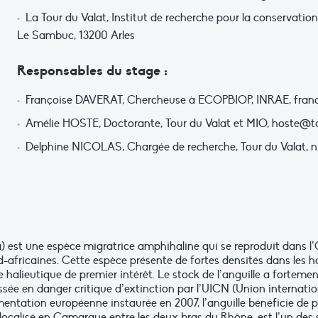
La Tour du Valat, Institut de recherche pour la conservati
Le Sambuc, 13200 Arles
Responsables du stage :
Françoise DAVERAT, Chercheuse à ECOPBIOP, INRAE,
fran
Amélie HOSTE, Doctorante, Tour du Valat et MIO,
hoste@to
Delphine NICOLAS, Chargée de recherche, Tour du Valat,
n
a) est une espèce migratrice amphihaline qui se reproduit dans l
africaines. Cette espèce présente de fortes densités dans les hab
e halieutique de premier intérêt. Le stock de l’anguille a fortem
sée en danger critique d’extinction par l’UICN (Union internatio
ntation européenne instaurée en 2007, l’anguille bénéficie de p
ocalisé en Camargue entre les deux bras du Rhône, est l’un des s