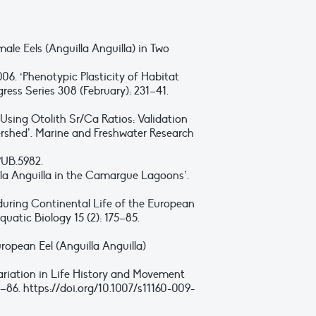
emale Eels (Anguilla Anguilla) in Two
06. ‘Phenotypic Plasticity of Habitat
ress Series 308 (February): 231–41.
s Using Otolith Sr/Ca Ratios: Validation
rshed’. Marine and Freshwater Research
PUB.5982.
uilla Anguilla in the Camargue Lagoons’.
e during Continental Life of the European
uatic Biology 15 (2): 175–85.
uropean Eel (Anguilla Anguilla)
Variation in Life History and Movement
3–86. https://doi.org/10.1007/s11160-009-