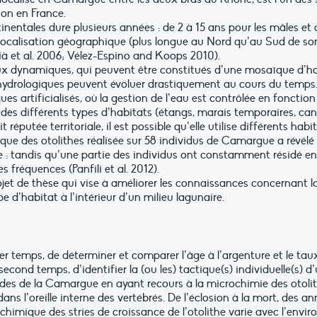
ion en France.
inentales dure plusieurs années : de 2 à 15 ans pour les mâles et 
localisation géographique (plus longue au Nord qu’au Sud de son 
ià et al. 2006; Vélez-Espino and Koops 2010).
x dynamiques, qui peuvent être constitués d’une mosaïque d’habi
ydrologiques peuvent évoluer drastiquement au cours du temps. P
 artificialisés, où la gestion de l’eau est contrôlée en fonction
on des différents types d’habitats (étangs, marais temporaires, c
 réputée territoriale, il est possible qu’elle utilise différents ha
ique des otolithes réalisée sur 58 individus de Camargue a révé
ce : tandis qu’une partie des individus ont constamment résidé en
 fréquences (Panfili et al. 2012).
ojet de thèse qui vise à améliorer les connaissances concernant l
e d’habitat à l’intérieur d’un milieu lagunaire.
er temps, de déterminer et comparer l’âge à l’argenture et le tau
second temps, d’identifier la (ou les) tactique(s) individuelle(s) d’
des de la Camargue en ayant recours à la microchimie des otolith
dans l’oreille interne des vertébrés. De l’éclosion à la mort, des
 chimique des stries de croissance de l’otolithe varie avec l’envi