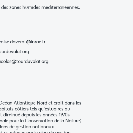
on des zones humides méditerranéennes,
coise.daverat@inrae.fr
urduvalat.org
icolas@tourduvalat.org
’Océan Atlantique Nord et croît dans les
itats côtiers tels qu’estuaires ou
ent diminué depuis les années 1970s
nale pour la Conservation de la Nature)
lans de gestion nationaux.
ites retenus par le plan de gestion