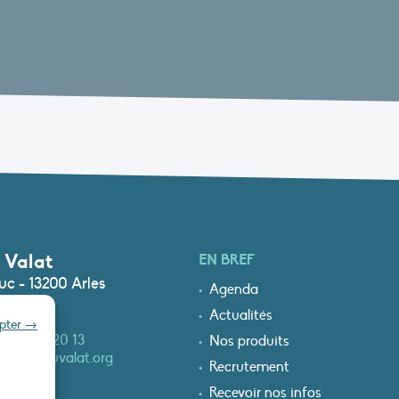
 Valat
EN BREF
c - 13200 Arles
Agenda
Actualités
epter →
0)4 90 97 20 13
Nos produits
at@tourduvalat.org
Recrutement
Recevoir nos infos