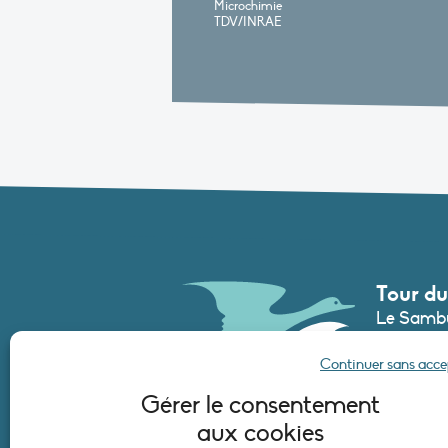
Microchimie
TDV/INRAE
Tour du
Le Sambu
France
Continuer sans acc
Tél. :
+33 (
Gérer le consentement
secretari
aux cookies