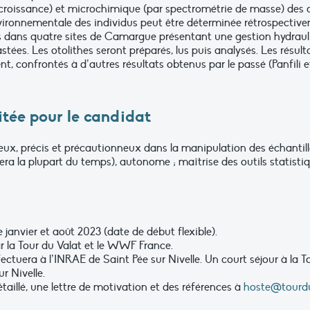
 croissance) et microchimique (par spectrométrie de masse) des ot
nvironnementale des individus peut être déterminée rétrospectiv
vés dans quatre sites de Camargue présentant une gestion hydrau
ées. Les otolithes seront préparés, lus puis analysés. Les résult
, confrontés à d’autres résultats obtenus par le passé (Panfili et al
itée pour le candidat
eux, précis et précautionneux dans la manipulation des échantil
era la plupart du temps), autonome ; maîtrise des outils statistiq
e janvier et août 2023 (date de début flexible).
r la Tour du Valat et le WWF France.
ectuera à l’INRAE de Saint Pée sur Nivelle. Un court séjour à la T
ur Nivelle.
aillé, une lettre de motivation et des références à
hoste@tourdu