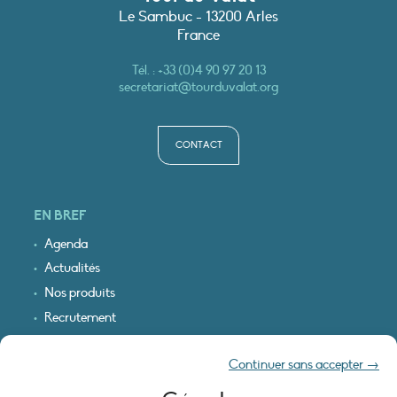
Le Sambuc - 13200 Arles
France
Tél. :
+33 (0)4 90 97 20 13
secretariat@tourduvalat.org
CONTACT
EN BREF
Agenda
Actualités
Nos produits
Recrutement
Recevoir nos infos
Continuer sans accepter →
Logo & plan d’accès