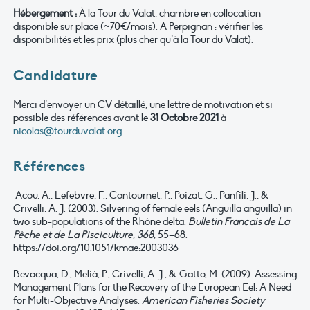
Hébergement :
À la Tour du Valat, chambre en collocation
disponible sur place (~70€/mois). A Perpignan : vérifier les
disponibilités et les prix (plus cher qu’à la Tour du Valat).
Candidature
Merci d’envoyer un CV détaillé, une lettre de motivation et si
possible des références avant le
31 Octobre 2021
à
nicolas@tourduvalat.org
Références
Acou, A., Lefebvre, F., Contournet, P., Poizat, G., Panfili, J., &
Crivelli, A. J. (2003). Silvering of female eels (Anguilla anguilla) in
two sub-populations of the Rhône delta.
Bulletin Français de La
Pêche et de La Pisciculture
,
368
, 55–68.
https://doi.org/10.1051/kmae:2003036
Bevacqua, D., Melià, P., Crivelli, A. J., & Gatto, M. (2009). Assessing
Management Plans for the Recovery of the European Eel: A Need
for Multi-Objective Analyses.
American Fisheries Society