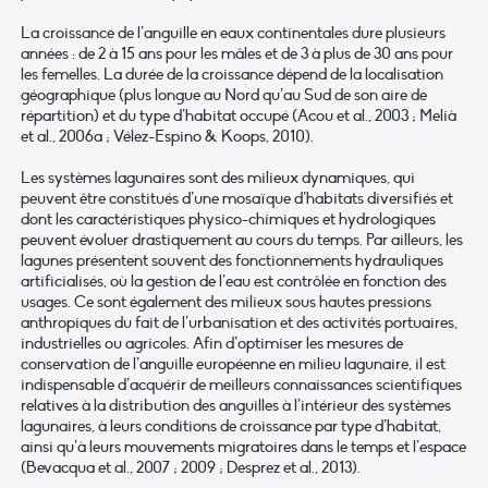
La croissance de l’anguille en eaux continentales dure plusieurs
années : de 2 à 15 ans pour les mâles et de 3 à plus de 30 ans pour
les femelles. La durée de la croissance dépend de la localisation
géographique (plus longue au Nord qu’au Sud de son aire de
répartition) et du type d’habitat occupé (Acou et al., 2003 ; Melià
et al., 2006a ; Vélez-Espino & Koops, 2010).
Les systèmes lagunaires sont des milieux dynamiques, qui
peuvent être constitués d’une mosaïque d’habitats diversifiés et
dont les caractéristiques physico-chimiques et hydrologiques
peuvent évoluer drastiquement au cours du temps. Par ailleurs, les
lagunes présentent souvent des fonctionnements hydrauliques
artificialisés, où la gestion de l’eau est contrôlée en fonction des
usages. Ce sont également des milieux sous hautes pressions
anthropiques du fait de l’urbanisation et des activités portuaires,
industrielles ou agricoles. Afin d’optimiser les mesures de
conservation de l’anguille européenne en milieu lagunaire, il est
indispensable d’acquérir de meilleurs connaissances scientifiques
relatives à la distribution des anguilles à l’intérieur des systèmes
lagunaires, à leurs conditions de croissance par type d’habitat,
ainsi qu’à leurs mouvements migratoires dans le temps et l’espace
(Bevacqua et al., 2007 ; 2009 ; Desprez et al., 2013).