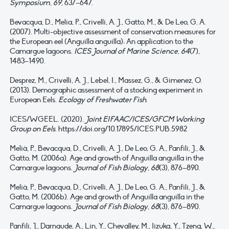
Symposium
,
69
, 637–647.
Bevacqua, D., Melia, P., Crivelli, A. J., Gatto, M., & De Leo, G. A.
(2007). Multi-objective assessment of conservation measures for
the European eel (Anguilla anguilla): An application to the
Camargue lagoons.
ICES Journal of Marine Science
,
64
(7),
1483–1490.
Desprez, M., Crivelli, A. J., Lebel, I., Massez, G., & Gimenez, O.
(2013). Demographic assessment of a stocking experiment in
European Eels.
Ecology of Freshwater Fish
.
ICES/WGEEL. (2020).
Joint EIFAAC/ICES/GFCM Working
Group on Eels
. https://doi.org/10.17895/ICES.PUB.5982
Melià, P., Bevacqua, D., Crivelli, A. J., De Leo, G. A., Panfili, J., &
Gatto, M. (2006a). Age and growth of Anguilla anguilla in the
Camargue lagoons.
Journal of Fish Biology
,
68
(3), 876–890.
Melià, P., Bevacqua, D., Crivelli, A. J., De Leo, G. A., Panfili, J., &
Gatto, M. (2006b). Age and growth of Anguilla anguilla in the
Camargue lagoons.
Journal of Fish Biology
,
68
(3), 876–890.
Panfili, J., Darnaude, A., Lin, Y., Chevalley, M., Iizuka, Y., Tzeng, W.,