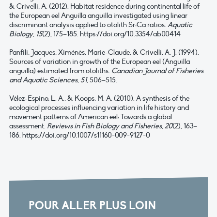
& Crivelli, A. (2012). Habitat residence during continental life of
the European eel Anguilla anguilla investigated using linear
discriminant analysis applied to otolith Sr:Ca ratios.
Aquatic
Biology
,
15
(2), 175–185. https://doi.org/10.3354/ab00414
Panfili, Jacques, Ximénès, Marie-Claude, & Crivelli, A. J. (1994).
Sources of variation in growth of the European eel (Anguilla
anguilla) estimated from otoliths.
Canadian Journal of Fisheries
and Aquatic Sciences
,
51
, 506–515.
Vélez-Espino, L. A., & Koops, M. A. (2010). A synthesis of the
ecological processes influencing variation in life history and
movement patterns of American eel: Towards a global
assessment.
Reviews in Fish Biology and Fisheries
,
20
(2), 163–
186. https://doi.org/10.1007/s11160-009-9127-0
POUR ALLER PLUS LOIN