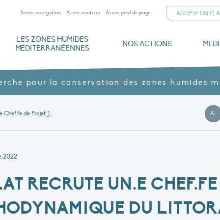
Accès navigation
Accès contenu
Accès pied de page
ADOPTE UN FL
LES ZONES HUMIDES
NOS ACTIONS
MÉD
MÉDITERRANÉENNES
iterranéennes
ogiques
mann
Documents institutionnels
Parrainer un flamant rose
Dernières publications
L’Alliance méditerranéenne pour les zones humides
Nos domaines : la Tour du Valat et la ferme agroécologique du Petit Saint-Jean
Gouvernance et financements
Archives ouvertes HAL
Menaces, enjeux et protection
Nos produits agroécologiques – Vins & jus
La Tour du Valat en images
Z
herche pour la conservation des zones humides 
A-
La Tour du Valat recrute un.e Chef.fe de Projet Junior « morphodynamique du littoral et changement climatique »
P
 2022
AT RECRUTE UN.E CHEF.FE
HODYNAMIQUE DU LITTOR