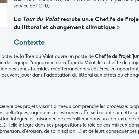
service de l’OFB).
La
Tour du Valat
recrute un.e Chef.fe de Pro
du littoral et changement climatique »
Contexte
activité, la Tour du Valat ouvre un poste de
Chef.fe de Projet Ju
in de l’équipe Programme de la Tour du Valat, le.a chef.fe de projet
tion des zones humides méditerranéennes côtières, en apportant s
ils peuvent jouer dans l’adaptation du littoral aux effets du cha
n œuvre des projets visant à mieux comprendre les processus biop
 deltaïques, lagunaires et estuariens. En se basant sur cette con
stion intégrée et raisonnée de ces milieux dans un contexte de 
. Il.elle intégre dans ses propositions le rôle de ces milieux dan
bmersion, d’érosion, de salinisation, …) et de leurs conséquences p