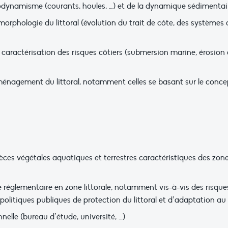
odynamisme (courants, houles, …) et de la dynamique sédimentair
rphologie du littoral (évolution du trait de côte, des systèmes 
aractérisation des risques côtiers (submersion marine, érosion du
nagement du littoral, notamment celles se basant sur le concept
ces végétales aquatiques et terrestres caractéristiques des zo
églementaire en zone littorale, notamment vis-à-vis des risques
s politiques publiques de protection du littoral et d’adaptation 
elle (bureau d’étude, université, …)