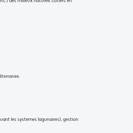
tc.) des milieux naturels côtiers en
iterranée.
luant les systèmes lagunaires), gestion