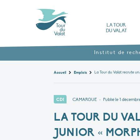
LA TOUR
Tour
du
DU VALAT
Valat
L’Observatoire des zones humides méd
Nos produits agroécol
Histoire et valeurs : l’héritage de Luc Hoff
Ouvrages, brochures et rapports
Les différents types
Nous rendre visite
Institut de rec
Accueil
Emplois
CDI
CAMARGUE
•
Publié le
1 décembre
LA TOUR DU VAL
JUNIOR « MORP