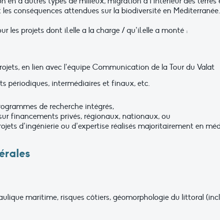
 en d’autres types de milieux, migration à l’intérieur des terres e
 les conséquences attendues sur la biodiversité en Méditerranée.
 les projets dont il.elle a la charge / qu’il.elle a monté :
jets, en lien avec l’équipe Communication de la Tour du Valat
s périodiques, intermédiaires et finaux, etc.
 programmes de recherche intégrés,
ur financements privés, régionaux, nationaux, ou
ojets d’ingénierie ou d’expertise réalisés majoritairement en méd
érales
aulique maritime, risques côtiers, géomorphologie du littoral (inc