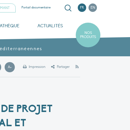
Recherche
Portail documentaire
FR
EN
AMANT
IATHÈQUE
ACTUALITÉS
NOS
PRODUITS
oom sur la Camargue
Rapports d’activité
Partenaires et mécènes
Notre politique RSE
méditerranéennes
RSS
Impression
Partager
A+
olice plus petite
Police plus grande
 DE PROJET
AL ET