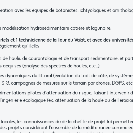
boration avec les équipes de botanistes, ichtyologues et ornitholo
e modélisation hydrosédimentaire côtière et lagunaire.
(e)s et 1 technicienne de la Tour du Valat, et avec des université
galement qu’il.elle:
e houle, de courantologie et de transport sédimentaire, et part
acquises (analyse des spectres de houles, etc…).
 dynamiques du littoral (évolution du trait de côte, de systèmes
s SIG, campagnes de mesures sur le terrain par drones, DGPS, etc
imentations pilotes d’atténuation du risque, faisant intervenir 
’ingénierie écologique (ex. atténuation de la houle ou de l’érosi
s locales, les connaissances du.de la chef.fe de projet lui permet
r des projets considérant l’ensemble de la méditerranée comme éch