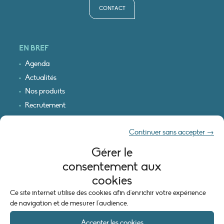
CONTACT
EN BREF
Agenda
Actualités
Nos produits
Recrutement
Recevoir nos infos
Continuer sans accepter →
Logo & plan d’accès
Gérer le
INFORMATIONS LÉGALES
consentement aux
Mentions légales
cookies
Plan du site
Ce site internet utilise des cookies afin d'enrichir votre expérience
Politique de cookies (UE)
de navigation et de mesurer l'audience.
Accepter les cookies