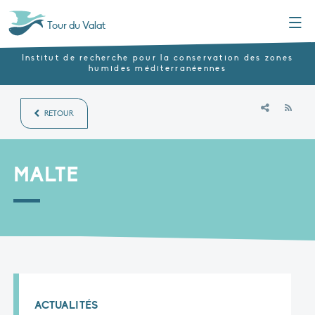
Menu
Tour du Valat
Institut de recherche pour la conservation des zones
humides méditerranéennes
RSS
RETOUR
MALTE
ACTUALITÉS