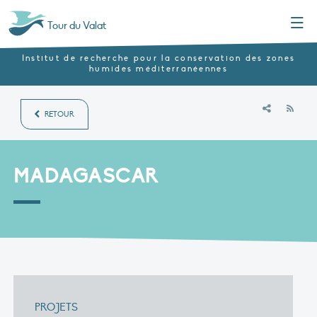
Menu
Tour du Valat
Institut de recherche pour la conservation des zones
humides méditerranéennes
RSS
RETOUR
MADAGASCAR
PROJETS