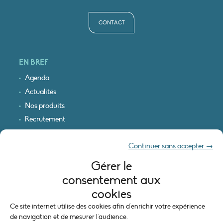
CONTACT
EN BREF
Agenda
Actualités
Nos produits
Recrutement
Recevoir nos infos
Continuer sans accepter →
Logo & plan d’accès
Gérer le
INFORMATIONS LÉGALES
consentement aux
Mentions légales
cookies
Plan du site
Ce site internet utilise des cookies afin d'enrichir votre expérience
Politique de cookies (UE)
de navigation et de mesurer l'audience.