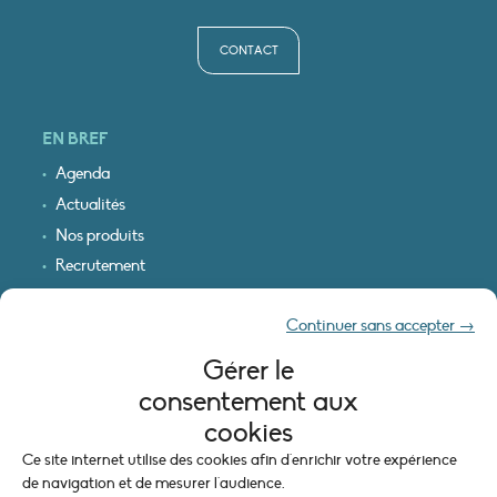
CONTACT
EN BREF
Agenda
Actualités
Nos produits
Recrutement
Recevoir nos infos
Continuer sans accepter →
Logo & plan d’accès
Gérer le
INFORMATIONS LÉGALES
consentement aux
Mentions légales
cookies
Plan du site
Ce site internet utilise des cookies afin d'enrichir votre expérience
Politique de cookies (UE)
de navigation et de mesurer l'audience.