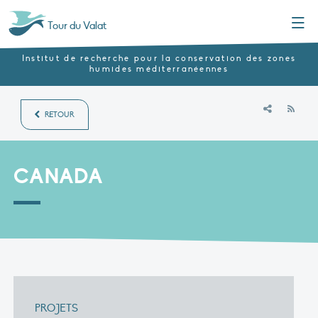
Menu
Tour du Valat
Institut de recherche pour la conservation des zones
humides méditerranéennes
RSS
RETOUR
CANADA
PROJETS