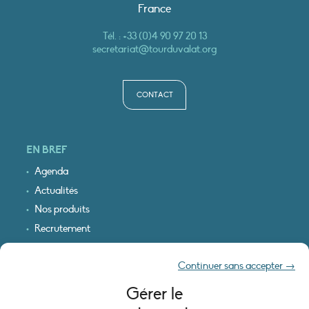
France
Tél. :
+33 (0)4 90 97 20 13
secretariat@tourduvalat.org
CONTACT
EN BREF
Agenda
Actualités
Nos produits
Recrutement
Recevoir nos infos
Continuer sans accepter →
Logo & plan d’accès
Gérer le
INFORMATIONS LÉGALES