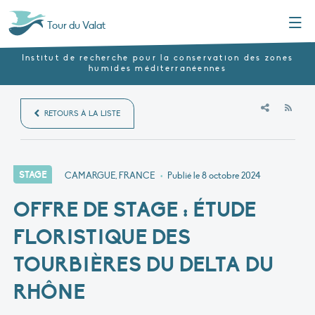
Menu
Tour du Valat
Institut de recherche pour la conservation des zones
humides méditerranéennes
RSS
RETOURS À LA LISTE
STAGE
CAMARGUE, FRANCE
•
Publié le
8 octobre 2024
OFFRE DE STAGE : ÉTUDE
FLORISTIQUE DES
TOURBIÈRES DU DELTA DU
RHÔNE