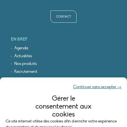
CONTACT
EN BREF
Agenda
Actualités
Nos produits
Recrutement
Recevoir nos infos
Continuer sans accepter →
Logo & plan d’accès
Gérer le
INFORMATIONS LÉGALES
consentement aux
Mentions légales
cookies
Plan du site
Ce site internet utilise des cookies afin d'enrichir votre expérience
Politique de cookies (UE)