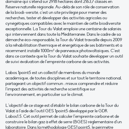
domaine qui s’étend sur 2918 hectares dont 2163,7 classés en
Réserve naturelle régionale. Au-delà de son rôle de conservation
de la biodi-versité, c’est un site privilégié pour mener des
recherches, tester et développer des activités agricoles ou
cynégétiques compatibles avec le maintien de cette biodiversité
exceptionnelle. La Tour du Valat emploie une centaine de salariés
qui interviennent dans toute la Méditerranée. Dans le cadre de sa
démarche éco-responsable, la Tour du Valat travaille depuis 2009
à la réhabilitation thermique et énergétique de ses bâtiments et a
récemment installé 1000m² de panneaux photovoltaïques. C’est
dans ce contexte que la Tour du Valat souhaite développer un outil
de suivi évaluation de l’empreinte carbone de ses activités.
Labos 1point5 est un collectif de membres du monde
académique, de toutes disciplines et sur tout le territoire national,
partageant un objectif commun : mieux comprendre et réduire
l’impact des activités de recherche scientifique sur
l’environnement, en particulier sur le climat.
L’objectif de ce stage est d’établir le bilan carbone de la Tour du
Valat à l’aide de l’outil GES 1point5 développé par le GDR
Labos1.5. Cet outil permet de calculer l’empreinte carbone et de
construire le bilan gaz à effet de serre (BGES) réglementaire d’un
laboratoire. Dans la méthodologie GES1 point5, le périmètre