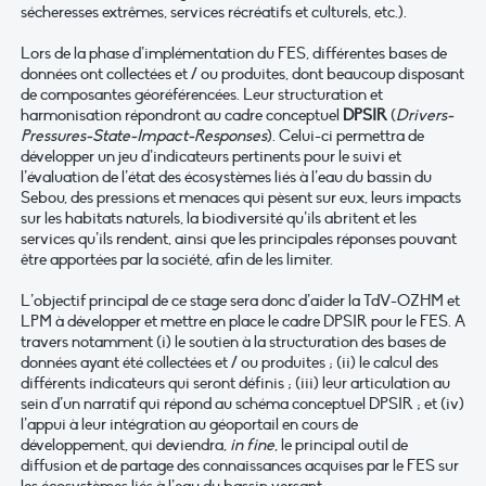
sécheresses extrêmes, services récréatifs et culturels, etc.).
Lors de la phase d’implémentation du FES, différentes bases de
données ont collectées et / ou produites, dont beaucoup disposant
de composantes géoréférencées. Leur structuration et
harmonisation répondront au cadre conceptuel
DPSIR
(
Drivers-
Pressures-State-Impact-Responses
). Celui-ci permettra de
développer un jeu d’indicateurs pertinents pour le suivi et
l’évaluation de l’état des écosystèmes liés à l’eau du bassin du
Sebou, des pressions et menaces qui pèsent sur eux, leurs impacts
sur les habitats naturels, la biodiversité qu’ils abritent et les
services qu’ils rendent, ainsi que les principales réponses pouvant
être apportées par la société, afin de les limiter.
L’objectif principal de ce stage sera donc d’aider la TdV-OZHM et
LPM à développer et mettre en place le cadre DPSIR pour le FES. A
travers notamment (i) le soutien à la structuration des bases de
données ayant été collectées et / ou produites ; (ii) le calcul des
différents indicateurs qui seront définis ; (iii) leur articulation au
sein d’un narratif qui répond au schéma conceptuel DPSIR ; et (iv)
l’appui à leur intégration au géoportail en cours de
développement, qui deviendra,
in fine
, le principal outil de
diffusion et de partage des connaissances acquises par le FES sur