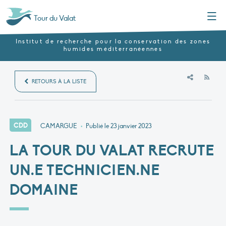
Menu
Tour du Valat
Institut de recherche pour la conservation des zones
humides méditerranéennes
RSS
RETOURS À LA LISTE
CDD
CAMARGUE
•
Publié le
23 janvier 2023
LA TOUR DU VALAT RECRUTE
UN.E TECHNICIEN.NE
DOMAINE