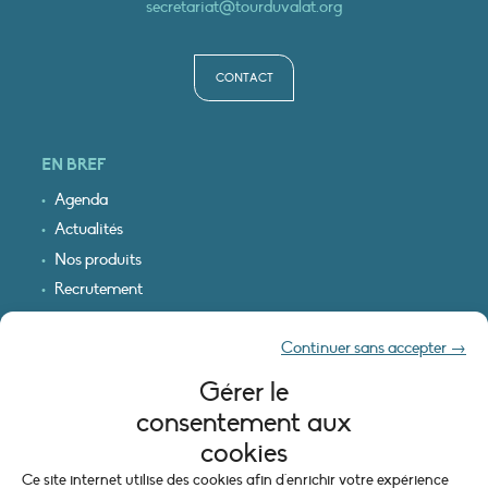
secretariat@tourduvalat.org
CONTACT
EN BREF
Agenda
Actualités
Nos produits
Recrutement
Recevoir nos infos
Continuer sans accepter →
Logo & plan d’accès
Gérer le
INFORMATIONS LÉGALES
consentement aux
Mentions légales
cookies
Plan du site
Ce site internet utilise des cookies afin d'enrichir votre expérience