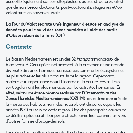
accueille également sur son site plusieurs autres structures, ainsi
que de nombreux doctorants, post-doctorants, stagiaires et/ou
volontaires en saison estivale.
La Tour du Valat recrute un/e Ingénieur d’étude en analyse de
données pour le suivi des zones humides à l’aide des outils
d’Observation de la Terre (OT)
Contexte
Le Bassin Méditerranéen est un des 32
Hotspots
mondiaux de
biodiversité. Ceci grâce, notamment, à la présence d’une grande
diversité de zones humides, considérées comme les écosystèmes
les plus riches et les plus productifs de la région. Cependant,
malgré leur importance pour l’Homme et la nature, ces milieux
sont également les plus menacés par les activités humaines. En
effet, selon une étude récente réalisée par
l’Observatoire des
Zones Humides Méditerranéennes (OZHM)
, on estime que près de
la moitié des habitats humides naturels ont disparus depuis les
années 1970 au sein de cette région. Une des principales causes de
ce déclin rapide serait leur perte directe, avec leur conversion vers
d’autres formes d’usage des sols.
Face à cette situation alarmante, il est donc crucial de rassembler