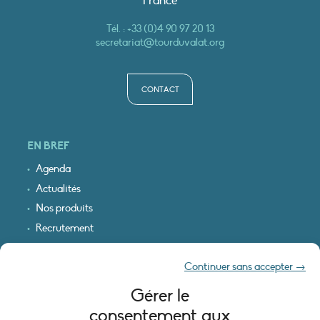
France
Tél. :
+33 (0)4 90 97 20 13
secretariat@tourduvalat.org
CONTACT
EN BREF
Agenda
Actualités
Nos produits
Recrutement
Recevoir nos infos
Continuer sans accepter →
Logo & plan d’accès
Gérer le
INFORMATIONS LÉGALES
consentement aux