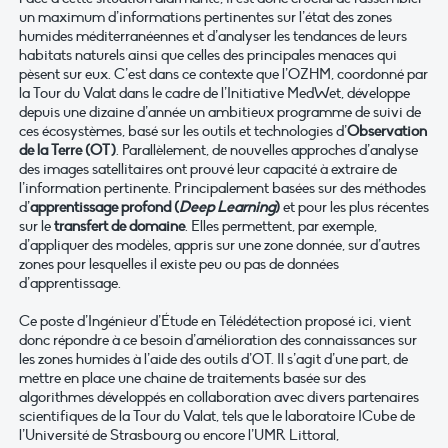
un maximum d’informations pertinentes sur l’état des zones
humides méditerranéennes et d’analyser les tendances de leurs
habitats naturels ainsi que celles des principales menaces qui
pèsent sur eux. C’est dans ce contexte que l’OZHM, coordonné par
la Tour du Valat dans le cadre de l’Initiative MedWet, développe
depuis une dizaine d’année un ambitieux programme de suivi de
ces écosystèmes, basé sur les outils et technologies d’
Observation
de la Terre (OT)
. Parallèlement, de nouvelles approches d’analyse
des images satellitaires ont prouvé leur capacité à extraire de
l’information pertinente. Principalement basées sur des méthodes
d’
apprentissage profond (
Deep Learning
)
et pour les plus récentes
sur le
transfert de domaine
. Elles permettent, par exemple,
d’appliquer des modèles, appris sur une zone donnée, sur d’autres
zones pour lesquelles il existe peu ou pas de données
d’apprentissage.
Ce poste d’Ingénieur d’Étude en Télédétection proposé ici, vient
donc répondre à ce besoin d’amélioration des connaissances sur
les zones humides à l’aide des outils d’OT. Il s’agit d’une part, de
mettre en place une chaine de traitements basée sur des
algorithmes développés en collaboration avec divers partenaires
scientifiques de la Tour du Valat, tels que le laboratoire ICube de
l’Université de Strasbourg ou encore l’UMR Littoral,