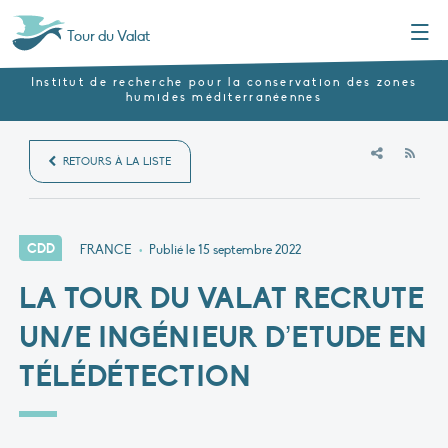
Menu
Tour du Valat
Institut de recherche pour la conservation des zones
humides méditerranéennes
RSS
RETOURS À LA LISTE
CDD
FRANCE
•
Publié le
15 septembre 2022
LA TOUR DU VALAT RECRUTE
UN/E INGÉNIEUR D’ETUDE EN
TÉLÉDÉTECTION