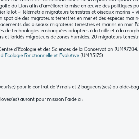
 golfe du Lion afin d’améliorer la mise en œuvre des politiques p
lier le lot « Télémétrie migrateurs terrestres et oiseaux marins » v
 spatiale des migrateurs terrestres en mer et des espèces marines
placements des oiseaux migrateurs terrestres et marins en mer. 
s de technologies embarquées adaptées à la taille et à la morph
rs et laridés migrateurs de zones humides, 20 migrateurs terrest
 Centre d’Ecologie et des Sciences de la Conservation (UMR7204,
d’Ecologie Fonctionnelle et Evolutive
(UMR5175).
ueur(se) pour le contrat de 9 mois et 2 bagueurs(ses) ou aide-bag
oyés(es) auront pour mission l’aide à :