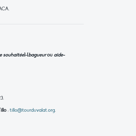
PACA.
e souhaitée
]-[
bagueur
ou
aide-
3.
llo
:
tillo@tourduvalat.org
.