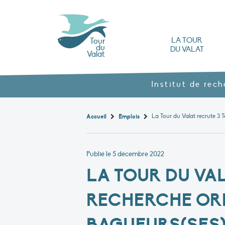
LA TOUR
Tour
du
DU VALAT
Valat
L’Observatoire des zones humides méd
Nos produits agroécol
Histoire et valeurs : l’héritage de Luc Hoff
Ouvrages, brochures et rapports
Les différents types
Nous rendre visite
Institut de rec
Accueil
Emplois
Publié le
5 décembre 2022
LA TOUR DU VA
RECHERCHE OR
BAGUEURS(SES