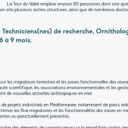
La Tour du Valat emploie environ 80 personnes dont une qui
 son site plusieurs autres structures, ainsi que de nombreux docto
 Techniciens(nes) de recherche,
Ornitholo
6 à 9 mois.
sur les migrateurs terrestres et les zones fonctionnelles des ois
é scientifique, les associations environnementales et les gesti
t de nouvelles activités anthropiques en mer.
e projets industriels en Méditerranée, notamment de parcs éoliens
iser les flux migratoires et les fonctionnalités des zones en mer
dentes ou ponctuellement présentes.
ter des éléments de connaissance sur la répartition spatio-tempo