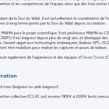
pertise et les compétences de l’équipe, ainsi que des trois autre
dant de la Tour du Valat. Il est actuellement le coordinateur de 
vis à long terme portés par la Tour du Valat depuis sa création.
 MNHN pour le projet scientifique. Il est professeur MNHN au 
BPO. Il est bagueur depuis plus de vingt ans, et développe des 
es, faisant appel aux technologies embarquées (balises GPS, GLS)
t être mobilisés pour réaliser les captures et poses de balises.
cier également de l’expérience et des équipes d’
Olivier Duriez
(C
ération
 6 mois [bagueur ou aide-bagueur].
tion collective ECLAT, soit environ 1900€ à 2000€ bruts mensuel