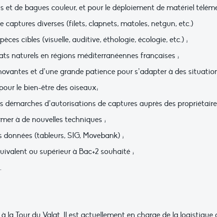
 et de bagues couleur, et pour le déploiement de matériel télémé
captures diverses (filets, clapnets, matoles, netgun, etc.)
es cibles (visuelle, auditive, éthologie, écologie, etc.) ;
ts naturels en régions méditerranéennes françaises ;
novantes et d’une grande patience pour s’adapter à des situation
our le bien-être des oiseaux;
s démarches d’autorisations de captures auprès des propriétaires
ormer à de nouvelles techniques ;
es données (tableurs, SIG, Movebank) ;
uivalent ou supérieur à Bac+2 souhaité ;
.
 à la Tour du Valat. Il est actuellement en charge de la logistiqu