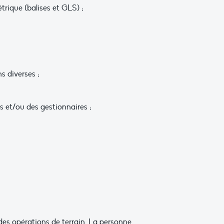
trique (balises et GLS) ;
s diverses ;
 et/ou des gestionnaires ;
e des opérations de terrain. La personne