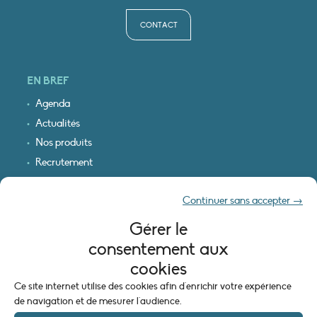
CONTACT
EN BREF
Agenda
Actualités
Nos produits
Recrutement
Recevoir nos infos
Continuer sans accepter →
Logo & plan d’accès
Gérer le
INFORMATIONS LÉGALES
consentement aux
Mentions légales
cookies
Plan du site
Ce site internet utilise des cookies afin d'enrichir votre expérience
Politique de cookies (UE)
de navigation et de mesurer l'audience.