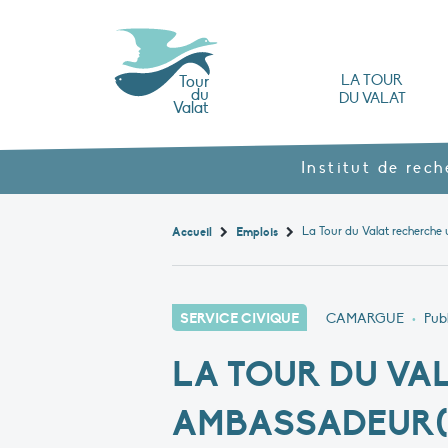
LA TOUR
Tour
du
DU VALAT
Valat
L’Observatoire des zones humides méd
Nos produits agroécol
Histoire et valeurs : l’héritage de Luc Hoff
Ouvrages, brochures et rapports
Les différents types
Nous rendre visite
Institut de rec
Accueil
Emplois
SERVICE CIVIQUE
CAMARGUE
•
Publ
LA TOUR DU VA
AMBASSADEUR(