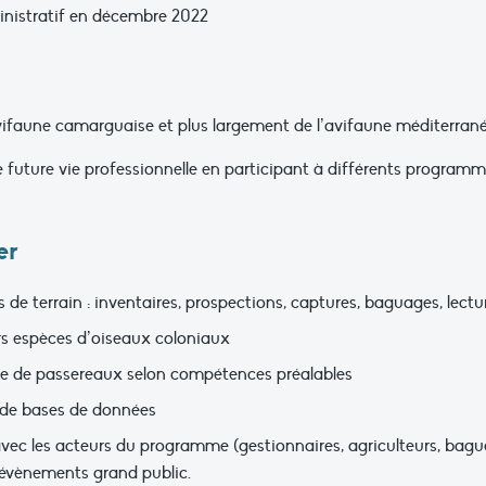
inistratif en décembre 2022
’avifaune camarguaise et plus largement de l’avifaune méditerran
 future vie professionnelle en participant à différents programme
er
de terrain : inventaires, prospections, captures, baguages, lect
urs espèces d’oiseaux coloniaux
ge de passereaux selon compétences préalables
on de bases de données
ec les acteurs du programme (gestionnaires, agriculteurs, bagueu
 évènements grand public.