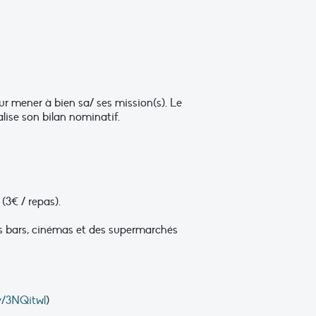
r mener à bien sa/ ses mission(s). Le
alise son bilan nominatif.
(3€ / repas).
 des bars, cinémas et des supermarchés
ly/3NQitwl
)