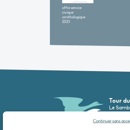
offre service
civique
ornithologique
2023
Tour du
Le Sambu
France
Continuer sans acc
Tél. :
+33 (