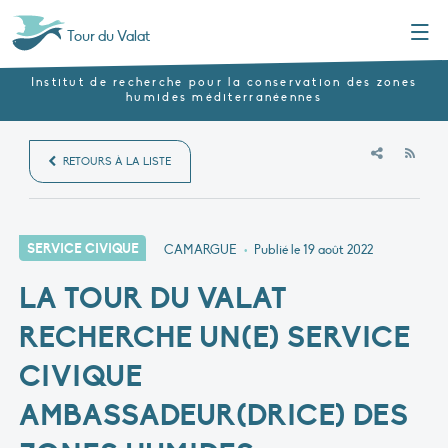
Menu
Tour du Valat
Institut de recherche pour la conservation des zones
humides méditerranéennes
RSS
RETOURS À LA LISTE
SERVICE CIVIQUE
CAMARGUE
•
Publié le
19 août 2022
LA TOUR DU VALAT
RECHERCHE UN(E) SERVICE
CIVIQUE
AMBASSADEUR(DRICE) DES