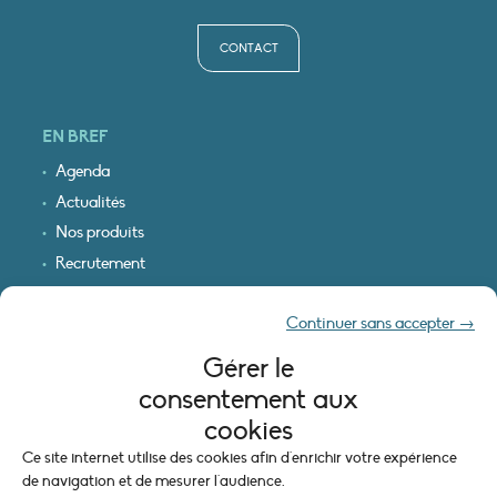
CONTACT
EN BREF
Agenda
Actualités
Nos produits
Recrutement
Recevoir nos infos
Continuer sans accepter →
Logo & plan d’accès
Gérer le
INFORMATIONS LÉGALES
consentement aux
Mentions légales
cookies
Plan du site
Ce site internet utilise des cookies afin d'enrichir votre expérience
Politique de cookies (UE)
de navigation et de mesurer l'audience.