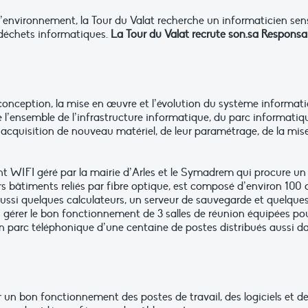
’environnement, la Tour du Valat recherche un informaticien sens
 déchets informatiques.
La Tour du Valat recrute son.sa Responsa
conception, la mise en œuvre et l’évolution du système informatiq
l’ensemble de l’infrastructure informatique, du parc informatiq
acquisition de nouveau matériel, de leur paramétrage, de la mise 
t WIFI géré par la mairie d’Arles et le Symadrem qui procure un d
urs bâtiments reliés par fibre optique, est composé d’environ 100 
aussi quelques calculateurs, un serveur de sauvegarde et quelqu
 gérer le bon fonctionnement de 3 salles de réunion équipées pour
un parc téléphonique d’une centaine de postes distribués aussi da
n bon fonctionnement des postes de travail, des logiciels et de