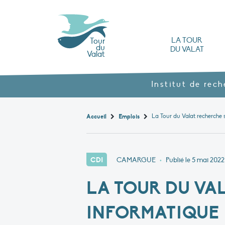
LA TOUR
Tour
du
DU VALAT
Valat
L’Observatoire des zones humides méd
Nos produits agroécol
Histoire et valeurs : l’héritage de Luc Hoff
Ouvrages, brochures et rapports
Les différents types
Nous rendre visite
Institut de rec
Accueil
Emplois
CDI
CAMARGUE
•
Publié le
5 mai 2022
LA TOUR DU VA
INFORMATIQUE