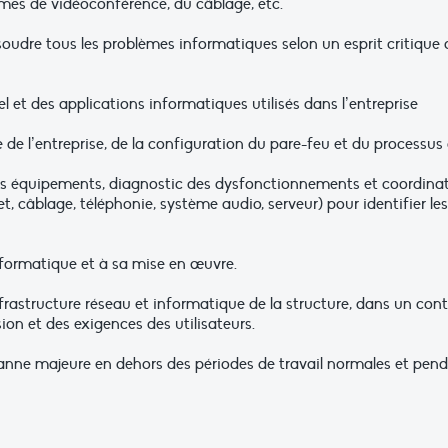
tèmes de vidéoconférence, du câblage, etc.
udre tous les problèmes informatiques selon un esprit critique
et des applications informatiques utilisés dans l’entreprise
 de l’entreprise, de la configuration du pare-feu et du processu
 équipements, diagnostic des dysfonctionnements et coordinati
net, câblage, téléphonie, système audio, serveur) pour identifier 
ormatique et à sa mise en œuvre.
nfrastructure réseau et informatique de la structure, dans un con
on et des exigences des utilisateurs.
anne majeure en dehors des périodes de travail normales et pendan