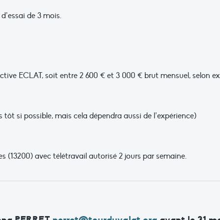
 d’essai de 3 mois.
ctive ECLAT, soit entre 2 600 € et 3 000 € brut mensuel, selon ex
s tôt si possible, mais cela dépendra aussi de l’expérience)
(13200) avec télétravail autorisé 2 jours par semaine.
nna PERRET
perret@tourduvalat.org
avant le 31 m