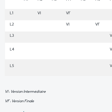
L1
VI
VF
L2
VI
VF
L3
V
L4
V
L5
V
VI : Version Intermédiaire
VF : Version Finale