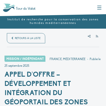
Menu
Tour du Valat
Institut de recherche pour la conservation des zones
humides méditerranéennes
RSS
RETOURS À LA LISTE
MISSION / INDÉPENDANT
FRANCE, MÉDITERRANÉE
•
Publié le
25 septembre 2025
APPEL D’OFFRE –
DÉVELOPPEMENT ET
INTÉGRATION DU
GÉOPORTAIL DES ZONES