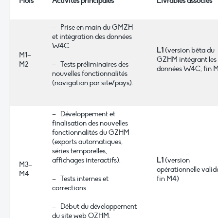
Mois
Activités principales
Livrables associés
– Prise en main du GMZH
et intégration des données
W4C.
L1
(version bêta du
M1–
GZHM intégrant les
M2
– Tests préliminaires des
données W4C, fin M
nouvelles fonctionnalités
(navigation par site/pays).
– Développement et
finalisation des nouvelles
fonctionnalités du GZHM
(exports automatiques,
séries temporelles,
affichages interactifs).
L1
(version
M3–
opérationnelle valid
M4
– Tests internes et
fin M4)
corrections.
– Début du développement
du site web OZHM.