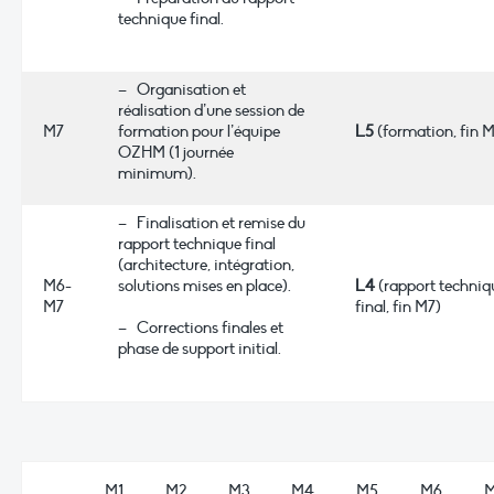
technique final.
– Organisation et
réalisation d’une session de
M7
formation pour l’équipe
L5
(formation, fin 
OZHM (1 journée
minimum).
– Finalisation et remise du
rapport technique final
(architecture, intégration,
M6-
solutions mises en place).
L4
(rapport techniq
M7
final, fin M7)
– Corrections finales et
phase de support initial.
M1
M2
M3
M4
M5
M6