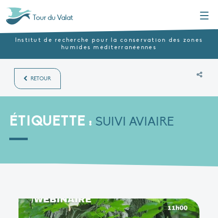
Menu
Tour du Valat
Institut de recherche pour la conservation des zones
humides méditerranéennes
RETOUR
ÉTIQUETTE :
SUIVI AVIAIRE