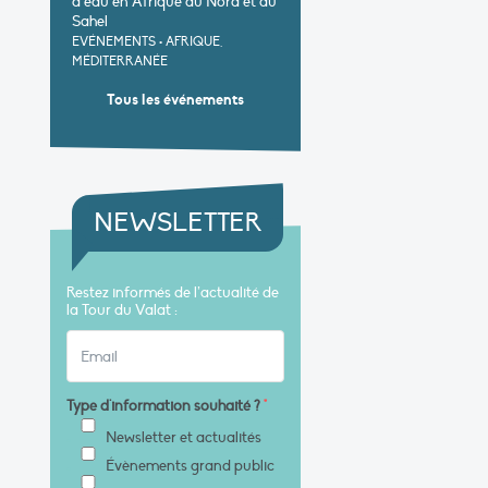
d’eau en Afrique du Nord et au
Sahel
EVÉNEMENTS
•
AFRIQUE,
MÉDITERRANÉE
Tous les événements
NEWSLETTER
Restez informés de l’actualité de
la Tour du Valat :
Type d'information souhaité ?
*
Newsletter et actualités
Évènements grand public