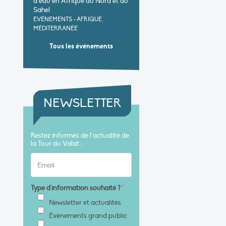
d’eau en Afrique du Nord et au
Sahel
EVÉNEMENTS
•
AFRIQUE,
MÉDITERRANÉE
Tous les événements
NEWSLETTER
Restez informés de l’actualité de
la Tour du Valat :
Type d'information souhaité ?
*
Newsletter et actualités
Évènements grand public