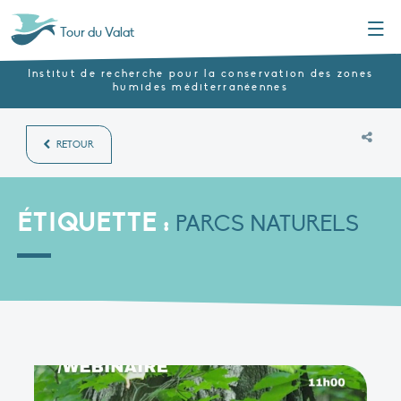
Menu
Tour du Valat
Institut de recherche pour la conservation des zones
humides méditerranéennes
RETOUR
ÉTIQUETTE :
PARCS NATURELS