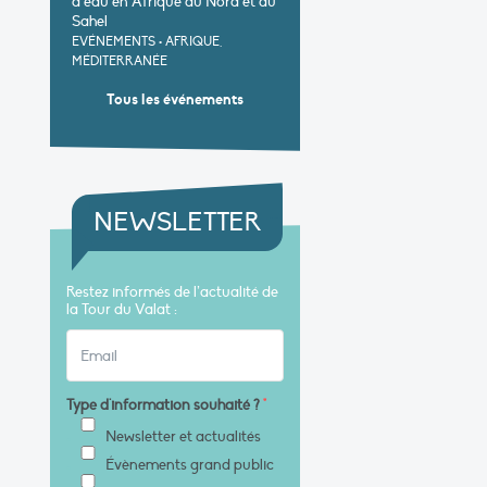
d’eau en Afrique du Nord et au
Sahel
EVÉNEMENTS
•
AFRIQUE,
MÉDITERRANÉE
Tous les événements
NEWSLETTER
Restez informés de l’actualité de
la Tour du Valat :
Type d'information souhaité ?
*
Newsletter et actualités
Évènements grand public