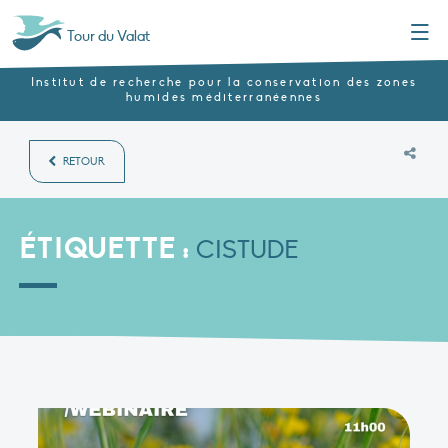
Menu
Tour du Valat
Institut de recherche pour la conservation des zones
humides méditerranéennes
RETOUR
ÉTIQUETTE :
CISTUDE