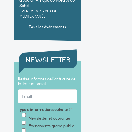
d’eau en Afrique du Nord et au
Sahel
EVÉNEMENTS
•
AFRIQUE,
MÉDITERRANÉE
Tous les événements
NEWSLETTER
Restez informés de l’actualité de
la Tour du Valat :
Type d'information souhaité ?
*
Newsletter et actualités
Évènements grand public