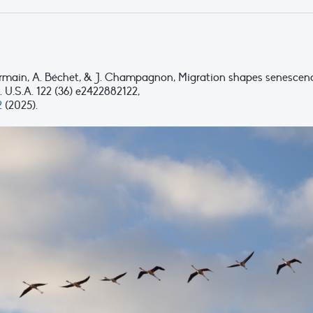
Germain, A. Béchet, & J. Champagnon, Migration shapes senescen
i. U.S.A. 122 (36) e2422882122,
2
(2025).