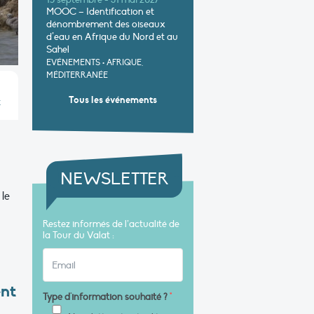
15 septembre - 31 mai 2027
MOOC – Identification et
dénombrement des oiseaux
d’eau en Afrique du Nord et au
Sahel
EVÉNEMENTS
•
AFRIQUE,
MÉDITERRANÉE
Tous les événements
t
NEWSLETTER
r
le
Restez informés de l’actualité de
la Tour du Valat :
ent
Type d'information souhaité ?
*