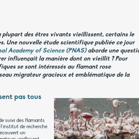
la plupart des êtres vivants vieillissent, certains le
es.
Une
nouvelle
étude
scientifique
publiée
ce jour
nal Academy of Science
(PNAS)
aborde une questi
rer influençait la manière dont on vieillit ?
Pour
ifiques
se sont intéressés au flamant rose
iseau
migrateur
gracieux
et
emblématique
de
la
ssent
pas
tous
e suivi des flamants
’institut de recherche
découvert un