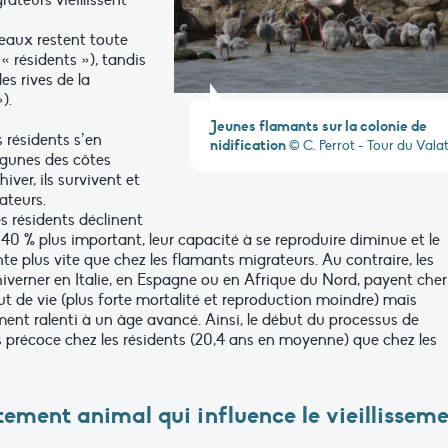
grateurs
vieillissent
seaux restent toute
« résidents »),
tandis
s rives de la
).
Jeunes flamants sur la colonie de
s résidents s’en
nidification
© C. Perrot - Tour du Vala
lagunes des côtes
ver, ils survivent et
ateurs.
es résidents déclinent
40 %
plus
important,
leur capacité
à se reproduire diminue et le
te
plus
vite
que
chez
les flamants
migrateurs.
Au
contraire,
les
hiverner
en
Italie, en
Espagne
ou
en
Afrique
du
Nord,
payent
che
t de vie (plus forte mortalité et reproduction moindre) mais
ment ralenti à un âge avancé. Ainsi, le début du processus de
us précoce chez les résidents (20,4 ans en moyenne) que chez les
tement
animal
qui influence le vieillissem