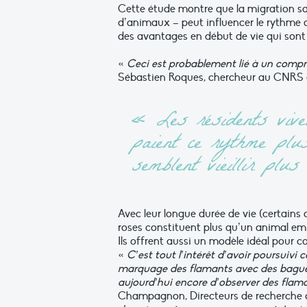
Cette
étude
montre
que
la
migration
s
d’animaux
–
peut
influencer
le
rythme
des avantages en début de vie qui sont
«
Ceci est probablement lié à un compr
Sébastien Roques, chercheur
au
CNRS
«
Les
résidents
vive
paient ce rythme plu
semblent
vieillir
plus
Avec
leur
longue
durée
de
vie
(certains
roses constituent plus qu’un animal e
Ils offrent aussi un modèle idéal pour
c
«
C’est tout l’intérêt d’avoir poursuivi 
marquage des flamants avec des bagues
aujourd’hui encore d’observer des flam
Champagnon,
Directeurs de recherche 