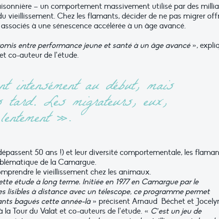
aisonnière –
un
comportement
massivement
utilisé
par
des
milli
du vieillissement. Chez les flamants, décider de ne pas migrer off
 associés à une sénescence accélérée à un âge avancé.
omis entre
performance
jeune
et
santé
à
un âge avancé
», expli
et
co-auteur
de
l’étude.
nt
intensément
au
début,
mais
s tard. Les migrateurs,
eux,
lentement
».
dépassent
50
ans
!)
et
leur
diversité
comportementale,
les
flaman
mblématique de la Camargue.
omprendre
le
vieillissement
chez
les
animaux.
cette étude à
long
terme.
Initiée
en
1977
en
Camargue
par
le
 lisibles à
distance
avec
un
télescope,
ce
programme permet
ants
bagués
cette
année-là
»
précisent
Arnaud
Béchet et Jocely
à la Tour du Valat et
co-auteurs
de
l’étude.
«
C’est
un
jeu
de