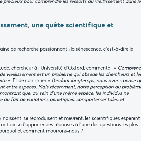
e
précieux
pour
comprendre
les
ressorts
du
vieillissement
dans
le
lissement,
une
quête scientifique et
ine de recherche passionnant : la sénescence, c’est-à-dire le
tude,
chercheur
à
l’Université
d’Oxford,
commente
:
«
Comprend
 de vieillissement est un
problème
qui
obsède
les
chercheurs
et
le
uité
».
Et
de
continuer
«
Pendant longtemps, nous avons pensé
q
ent
entre
espèces. Mais récemment, notre perception
du
problèm
montrant
que,
au
sein
d’une
même espèce, les individus ne
du fait de variations génétiques,
comportementales, et
 naissent,
se reproduisent et meurent, les scientifiques espèrent
ntant ainsi d’apporter des réponses à l’une des
questions
les
plus
 pourquoi et comment mourrons-nous
?