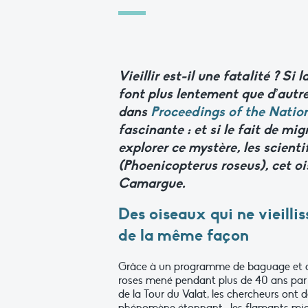
Vieillir est-il une fatalité ? Si 
font plus lentement que d’autr
dans
Proceedings
of
the
Natio
fascinante : et si le fait de mig
explorer ce mystère,
les scient
(Phoenicopterus roseus)
, cet o
Camargue.
Des
oiseaux
qui
ne
vieilli
de la même façon
Grâce à un programme de baguage et d
roses mené pendant plus de 40 ans par l
de la Tour du Valat, les chercheurs ont 