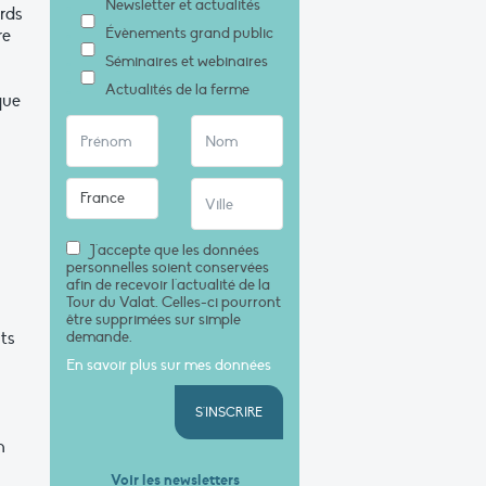
Newsletter et actualités
ards
Évènements grand public
re
Séminaires et webinaires
Actualités de la ferme
que
J'accepte que les données
personnelles soient conservées
afin de recevoir l'actualité de la
Tour du Valat. Celles-ci pourront
être supprimées sur simple
ts
demande.
En savoir plus sur mes données
S'INSCRIRE
n
Voir les newsletters