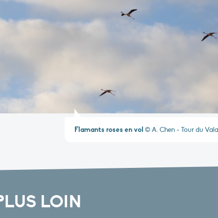
Flamants roses en vol
© A. Chen - Tour du Vala
PLUS LOIN