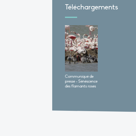
Téléchargements
Communiqué de
presse - Sénéscence
des flamants roses