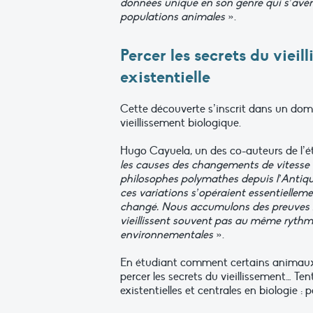
données
unique
en
son
genre
qui
s’avèr
populations
animales
».
Percer
les
secrets
du
vieil
existentielle
Cette découverte s’inscrit dans un doma
vieillissement
biologique.
Hugo Cayuela, un des co-auteurs de l’é
les causes des changements de
vitesse
philosophes
polymathes
depuis
l’Antiq
ces
variations
s’opéraient
essentiellem
changé.
Nous
accumulons
des
preuves
vieillissent souvent pas
au même rythme 
environnementales
».
En étudiant comment certains animaux
percer les secrets du vieillissement… Te
existentielles
et
centrales
en
biologie :