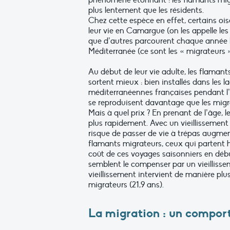
phénomène étonnant : les flamants mi
plus
lentement
que
les
résidents.
Chez cette espèce en effet, certains oi
leur vie en Camargue (on les appelle
les
que
d’autres
parcourent
chaque année le
Méditerranée (ce sont les « migrateurs »
Au début de leur vie adulte, les flamant
sortent mieux : bien installés dans les 
méditerranéennes françaises pendant l’hi
se reproduisent davantage que les migr
Mais à quel prix ? En prenant de l’âge, l
plus rapidement. Avec un
vieillissement
risque de passer
de
vie
à
trépas
augmen
flamants migrateurs,
ceux
qui
partent
coût de ces voyages saisonniers en débu
semblent le compenser par un vieillisse
vieillissement intervient de manière pl
migrateurs (21,9 ans).
La
migration
:
un
compor