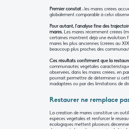
Premier constat :
les mares créées accuei
globalement comparable à celui observé
Pour autant, l’analyse fine des trajecto
mares.
Les mares récemment créées (moi
certaines montrent déjà une évolution fa
mares les plus anciennes (créées au XIXᵉ
beaucoup plus proches des communauté
Ces résultats confirment que la restaur
communautés végétales caractéristiques
observées, dans les mares créées, en pa
pourrait permettre de déterminer si ce
inadaptées ou par des limitations de d
Restaurer ne remplace pas
La création de mares constitue un outi
espèces végétales et renforcer le rése
écologiques mettent plusieurs décennies,