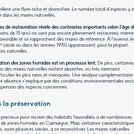
llent une flore riche et diversifiée. Le nombre total d’espèces y e
 dans les mares naturelles.
ires de restauration révèle des contrastes importants selon l’âge d
ns de 15 ans) ne sont pas encore pleinement restaurées, même 
vorable et se rapprochent des mares de référence. À l’inverse, le
 siècle ou dans les années 1970) apparaissent, pour la plupart,
s naturelles.
ation des zones humides est un processus lent.
De plus, certaines
 des mares naturelles restent absentes, ou très rarement
rticulier les plus rares et menacées. Une analyse complémentaire
tte absence s’explique par des conditions environnementales enc
ispersion des espèces concernées.
 la préservation
l précieux pour recréer des habitats favorables à de nombreuses
au de zones humides en Camargue. Mais certaines caractéristique
 voire plusieurs siècles, à se reconstituer. Les mares naturelles