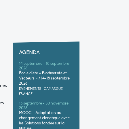
AGENDA
14 septembre - 18 septembre
2026
École d’été « Biodiversité et
Vecteurs » / 14-18 septembre
2026
nnes
EVÉNEMENTS
•
CAMARGUE,
FRANCE
es
15 septembre - 30 novembre
2026
MOOC – Adaptation au
changement climatique avec
les Solutions fondée sur la
Nature