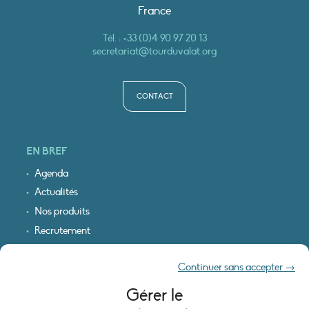
France
Tél. :
+33 (0)4 90 97 20 13
secretariat@tourduvalat.org
CONTACT
EN BREF
Agenda
Actualités
Nos produits
Recrutement
Recevoir nos infos
Continuer sans accepter →
Logo & plan d’accès
Gérer le
INFORMATIONS LÉGALES