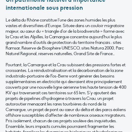
internationale sous pression
Le delta du Rhône constitue l’une des zones humides les plus
vastes et diversifiées d’Europe. Située dans un couloir migratoire
majeur, au cœur du « triangle d’or de la biodiversité » formé avec
la Crau et les Alpilles, la Camargue concentre aujourd’hui le plus
grand nombre d’outils de protection du territoire français : sites
Ramsar, Réserve de Biosphère UNESCO, sites Natura 2000, Parc
Naturel Régional, réserves naturelles, Grand Site de France…
Pourtant, la Camargue et la Crau subissent des pressions fortes et
croissantes. La réindustrialisation et la décarbonation de la zone
industrialo-portuaire de Fos-Berre vont générer des besoins
supplémentaires en électricité qui devraient être principalement
couverts par une nouvelle ligne aérienne très haute tension de 400
KV qui traverserait ces territoires sur 65 km. S’y ajoutent des
projets de pipelines d’hydrogène à travers la Crau, un projet
autoroutier menaçant les rares tourbières du nord de la
Camargue, un projet de pont au cœur du delta et des parcs éoliens
offshore susceptibles d’affecter de nombreux oiseaux migrateurs.
Pris isolément, chacun de ces projets soulève des inquiétudes.
Ensemble, leurs impacts cumulés pourraient fragmenter les
habitats, fragiliser les dynamiques biologiques et hydrologiques,