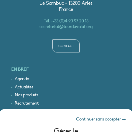
Le Sambuc - 13200 Arles
France
Tél. :
+33 (0)4 90 97 20 13
secretariat@tourduvalat.org
CONTACT
EN BREF
Agenda
Actualités
Nos produits
Recrutement
Recevoir nos infos
Continuer sans accepter →
Logo & plan d’accès
Gérer le
INFORMATIONS LÉGALES