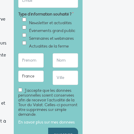
Type d'information souhaité ?
*
rve
Newsletter et actualités
Évènements grand public
Séminaires et webinaires
eurs
Actualités de la ferme
nte
J'accepte que les données
personnelles soient conservées
afin de recevoir l'actualité de la
 et
Tour du Valat. Celles-ci pourront
être supprimées sur simple
demande.
t à
En savoir plus sur mes données