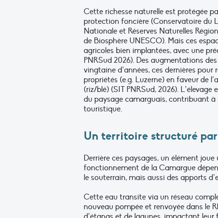
Cette richesse naturelle est protégée p
protection foncière (Conservatoire du Li
Nationale et Réserves Naturelles Région
de Biosphère UNESCO). Mais ces espaces 
agricoles bien implantées, avec une pré
PNRSud 2026). Des augmentations des c
vingtaine d’années, ces dernières pour 
propriétés (e.g. Luzerne) en faveur de l’
(riz/blé) (SIT PNRSud, 2026). L’élevage
du paysage camarguais, contribuant à son
touristique.
Un territoire structuré par
Derrière ces paysages, un élément joue un
fonctionnement de la Camargue dépend à 
le souterrain, mais aussi des apports d’
Cette eau transite via un réseau comple
nouveau pompée et renvoyée dans le Rhô
d’étangs et de lagunes, impactant leur