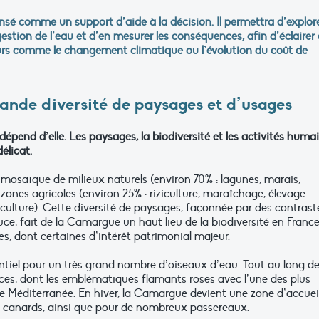
ensé comme un support d’aide à la décision. Il permettra d’explor
estion de l’eau et d’en mesurer les conséquences, afin d’éclairer
urs comme le changement climatique ou l’évolution du coût de
ande diversité de paysages et d’usages
épend d’elle. Les paysages, la biodiversité et les activités huma
élicat.
mosaïque de milieux naturels (environ 70% : lagunes, marais,
 zones agricoles (environ 25% : riziculture, maraîchage, élevage
iculture). Cette diversité de paysages, façonnée par des contrast
ouce, fait de la Camargue un haut lieu de la biodiversité en France
, dont certaines d’intérêt patrimonial majeur.
tiel pour un très grand nombre d’oiseaux d’eau. Tout au long d
èces, dont les emblématiques flamants roses avec l’une des plus
e Méditerranée. En hiver, la Camargue devient une zone d’accuei
les canards, ainsi que pour de nombreux passereaux.