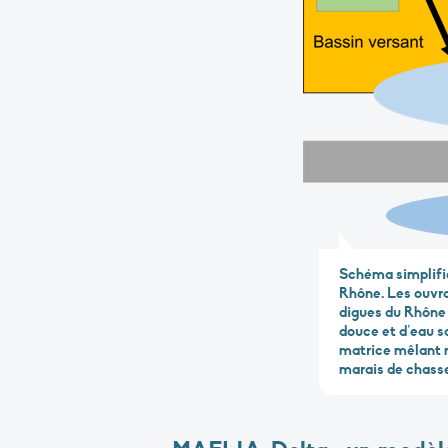
Schéma simplifié
Rhône. Les ouvra
digues du Rhône 
douce et d’eau s
matrice mêlant m
marais de chasse