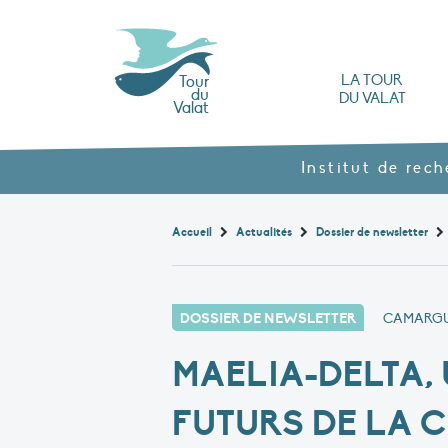
LA TOUR
Tour
du
DU VALAT
Valat
L’Observatoire des zones humides méd
Nos produits agroécol
Histoire et valeurs : l’héritage de Luc Hoff
Ouvrages, brochures et rapports
Les différents types
Nous rendre visite
Institut de rec
Accueil
Actualités
Dossier de newsletter
DOSSIER DE NEWSLETTER
CAMARGU
MAELIA-DELTA,
FUTURS DE LA 