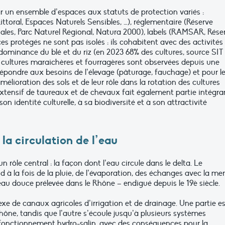
ar un ensemble d’espaces aux statuts de protection variés :
ttoral, Espaces Naturels Sensibles, …), réglementaire (Réserve
ales, Parc Naturel Régional, Natura 2000), labels (RAMSAR, Rése
protégés ne sont pas isolés : ils cohabitent avec des activités
dominance du blé et du riz (en 2023 68% des cultures, source SIT
ultures maraichères et fourragères sont observées depuis une
répondre aux besoins de l’élevage (pâturage, fauchage) et pour l
amélioration des sols et de leur rôle dans la rotation des cultures
 extensif de taureaux et de chevaux fait également partie intégra
 identité culturelle, à sa biodiversité et à son attractivité
 la circulation de l’eau
 rôle central : la façon dont l’eau circule dans le delta. Le
la fois de la pluie, de l’évaporation, des échanges avec la mer
eau douce prélevée dans le Rhône – endigué depuis le 19è siècle.
xe de canaux agricoles d’irrigation et de drainage. Une partie es
ne, tandis que l’autre s’écoule jusqu’à plusieurs systèmes
 fonctionnement hydro-salin, avec des conséquences pour la