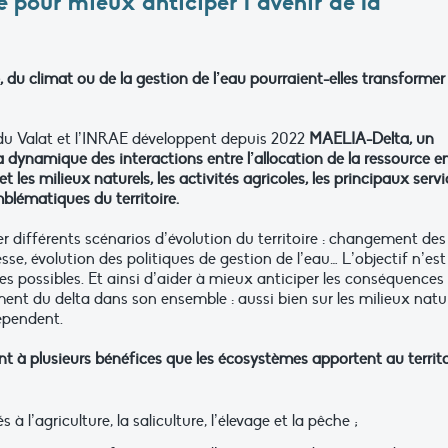
pour mieux anticiper l’avenir de la
 du climat ou de la gestion de l’eau pourraient-elles transformer 
 du Valat et l’INRAE développent depuis 2022
MAELIA-Delta, un
dynamique des interactions entre l’allocation de la ressource e
t les milieux naturels, les activités agricoles, les principaux serv
blématiques du territoire.
r différents scénarios d’évolution du territoire : changement des
sse, évolution des politiques de gestion de l’eau… L’objectif n’est
 ses possibles. Et ainsi d’aider à mieux anticiper les conséquences
nt du delta dans son ensemble : aussi bien sur les milieux natu
épendent.
t à plusieurs bénéfices que les écosystèmes apportent au territo
és à l’agriculture, la saliculture, l’élevage et la pêche ;