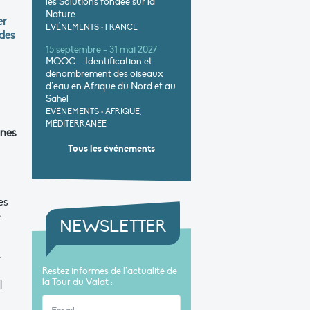
les Solutions fondée sur la
Nature
er
EVÉNEMENTS
•
FRANCE
 des
15 septembre - 31 mai 2027
MOOC – Identification et
dénombrement des oiseaux
d’eau en Afrique du Nord et au
Sahel
EVÉNEMENTS
•
AFRIQUE,
MÉDITERRANÉE
ines
Tous les événements
es
.
NEWSLETTER
e
Restez informés de l’actualité de
la Tour du Valat :
l