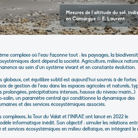
Mesures de l’altitude du sol, ind
en Camargue © E. Laurent
me complexe où l’eau façonne tout : les paysages, la biodiversit
cosystémiques dont dépend la société. Agriculture, milieux nature
rmanence au sein d’un système vivant et en constante évolution.
lobaux, cet équilibre subtil est aujourd’hui soumis à de fortes
ix de gestion de l’eau dans les espaces agricoles et naturels, ty
es prolongées, précipitations intenses, hausse du niveau marin…)
ro-salin, un paramètre central qui conditionne la dynamique des
humaines et des services écosystémiques associés.
complexes, la Tour du Valat et l’INRAE ont lancé en 2022 le
e informatique inédit. Son objectif : simuler les relations entr
té et services écosystémiques en milieu deltaïque, en intégrant le 