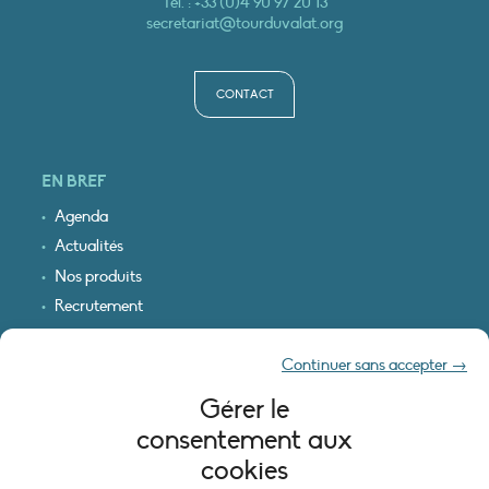
Tél. :
+33 (0)4 90 97 20 13
secretariat@tourduvalat.org
CONTACT
EN BREF
Agenda
Actualités
Nos produits
Recrutement
Recevoir nos infos
Continuer sans accepter →
Logo & plan d’accès
Gérer le
INFORMATIONS LÉGALES
consentement aux
Mentions légales
cookies
Plan du site