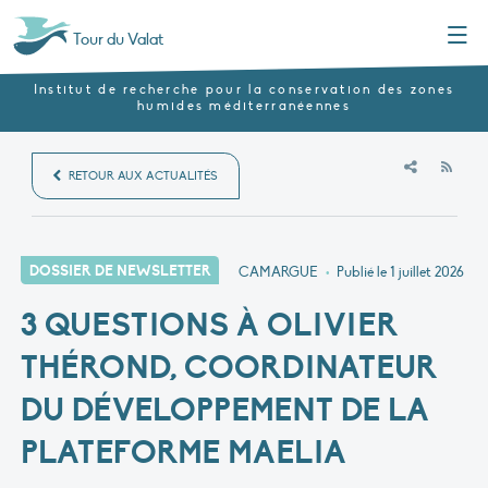
Menu
Tour du Valat
Institut de recherche pour la conservation des zones
humides méditerranéennes
RSS
RETOUR AUX ACTUALITÉS
DOSSIER DE NEWSLETTER
CAMARGUE
•
Publié le
1 juillet 2026
3 QUESTIONS À OLIVIER
THÉROND, COORDINATEUR
DU DÉVELOPPEMENT DE LA
PLATEFORME MAELIA