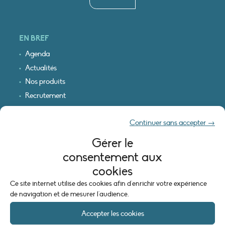
EN BREF
Agenda
Actualités
Nos produits
Recrutement
Recevoir nos infos
Continuer sans accepter →
Logo & plan d’accès
Gérer le
INFORMATIONS LÉGALES
consentement aux
Mentions légales
cookies
Plan du site
Ce site internet utilise des cookies afin d'enrichir votre expérience
Politique de cookies (UE)
de navigation et de mesurer l'audience.
Accepter les cookies