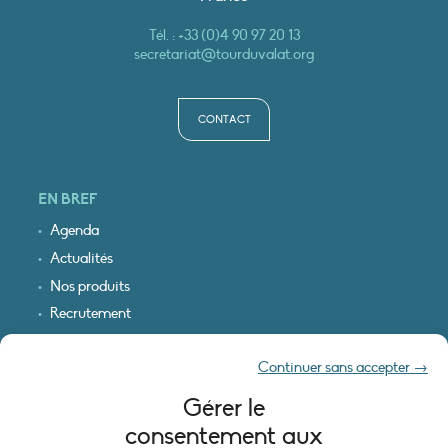
Tél. :
+33 (0)4 90 97 20 13
secretariat@tourduvalat.org
CONTACT
EN BREF
Agenda
Actualités
Nos produits
Recrutement
Recevoir nos infos
Continuer sans accepter →
Logo & plan d’accès
Gérer le
INFORMATIONS LÉGALES
consentement aux
Mentions légales