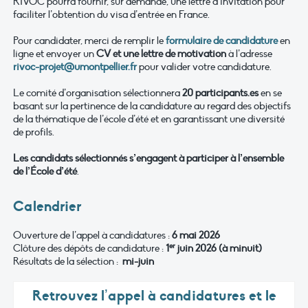
RIVOC pourra fournir, sur demande, une lettre d’invitation pour
faciliter l’obtention du visa d’entrée en France.
Pour candidater, merci de remplir le
formulaire de candidature
en
ligne et envoyer un
CV et une lettre de motivation
à l’adresse
rivoc-projet@umontpellier.fr
pour valider votre candidature.
Le comité d’organisation sélectionnera
20 participants.es
en se
basant sur la pertinence de la candidature au regard des objectifs
de la thématique de l’école d’été et en garantissant une diversité
de profils.
Les candidats sélectionnés s’engagent à participer à l’ensemble
de l’
É
cole d’été
.
Calendrier
Ouverture de l’appel à candidatures :
6 mai 2026
er
Clôture des dépôts de candidature :
1
juin 2026 (à minuit)
Résultats de la sélection :
mi-juin
Retrouvez l’appel à candidatures et le