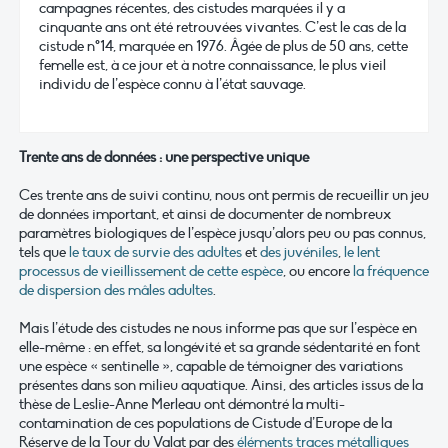
campagnes récentes, des cistudes marquées il y a
cinquante ans ont été retrouvées vivantes. C’est le cas de la
cistude n°14, marquée en 1976. Âgée de plus de 50 ans, cette
femelle est, à ce jour et à notre connaissance, le plus vieil
individu de l’espèce connu à l’état sauvage.
Trente ans de données : une perspective unique
Ces trente ans de suivi continu, nous ont permis de recueillir un jeu
de données important, et ainsi de documenter de nombreux
paramètres biologiques de l’espèce jusqu’alors peu ou pas connus,
tels que
le taux de survie des adultes
et
des juvéniles
,
le lent
processus de vieillissement de cette espèce
, ou encore
la fréquence
de dispersion des mâles adultes
.
Mais l’étude des cistudes ne nous informe pas que sur l’espèce en
elle-même : en effet, sa longévité et sa grande sédentarité en font
une espèce « sentinelle », capable de témoigner des variations
présentes dans son milieu aquatique. Ainsi, des articles issus de la
thèse de Leslie-Anne Merleau ont démontré la multi-
contamination de ces populations de Cistude d’Europe de la
Réserve de la Tour du Valat par des
éléments traces métalliques