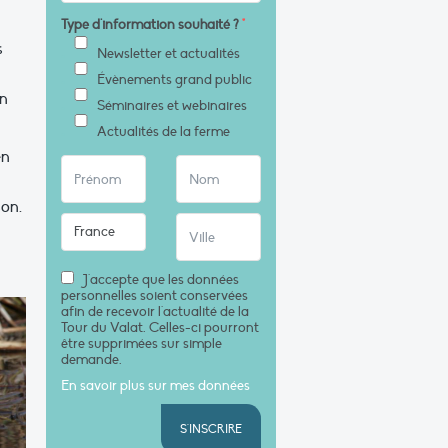
Type d'information souhaité ?
*
s
Newsletter et actualités
Évènements grand public
en
Séminaires et webinaires
Actualités de la ferme
en
son.
J'accepte que les données
personnelles soient conservées
afin de recevoir l'actualité de la
Tour du Valat. Celles-ci pourront
être supprimées sur simple
demande.
En savoir plus sur mes données
S'INSCRIRE