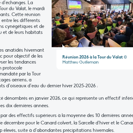
 d’échanges. La
Tour du Valat, le mardi
pants. Cette réunion
 entre les différents
ons cynégétiques et de
 et de leurs habitats
s anatidés hivernant
 pour objectif de les
Réunion 2026 à la Tour du Valat
©
yser les tendances
Matthieu Guillemain
un protocole
mandaté par la Tour
tages aériens, a
ts d’oiseaux d’eau du dernier hiver 2025-2026 :
é dénombrés en janvier 2026, ce qui représente un effectif inféri
es dix dernières années.
 par des effectifs supérieurs à la moyenne des 10 dernières anné
e décembre pour le Canard colvert, la Sarcelle d’hiver et le Cana
 élevés, suite à d’abondantes précipitations hivernales.