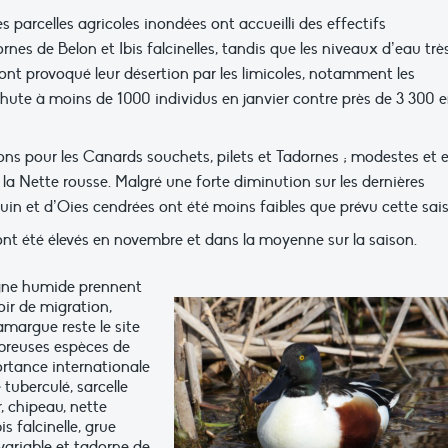
parcelles agricoles inondées ont accueilli des effectifs
es de Belon et Ibis falcinelles, tandis que les niveaux d’eau trè
ont provoqué leur désertion par les limicoles, notamment les
chute à moins de 1000 individus en janvier contre près de 3 300 
bons pour les Canards souchets, pilets et Tadornes ; modestes et 
 la Nette rousse. Malgré une forte diminution sur les dernières
louin et d’Oies cendrées ont été moins faibles que prévu cette sai
ont été élevés en novembre et dans la moyenne sur la saison.
gne humide prennent
oir de migration,
margue reste le site
breuses espèces de
ortance internationale
tuberculé, sarcelle
r, chipeau, nette
s falcinelle, grue
variable et tadorne de