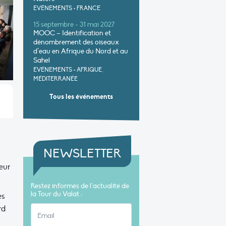
EVÉNEMENTS
•
FRANCE
15 septembre - 31 mai 2027
MOOC – Identification et
dénombrement des oiseaux
d’eau en Afrique du Nord et au
Sahel
EVÉNEMENTS
•
AFRIQUE,
MÉDITERRANÉE
Tous les événements
NEWSLETTER
eur
Restez informés de l’actualité de
la Tour du Valat :
es
rd