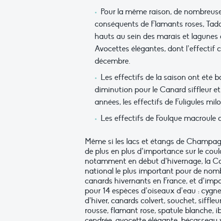
Pour la même raison, de nombreuses 
conséquents de Flamants roses, Tadorn
hauts au sein des marais et lagunes 
Avocettes élégantes, dont l’effectif 
décembre.
Les effectifs de la saison ont été 
diminution pour le Canard siffleur et
années, les effectifs de Fuligules mi
Les effectifs de Foulque macroule 
Même si les lacs et étangs de Champa
de plus en plus d’importance sur le coul
notamment en début d’hivernage, la Ca
national le plus important pour de nom
canards hivernants en France, et d’imp
pour 14 espèces d’oiseaux d’eau : cygne 
d’hiver, canards colvert, souchet, siffleu
rousse, flamant rose, spatule blanche, ibi
cendrée, avocette élégante, bécasseau 