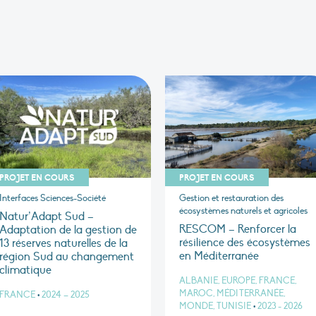
PROJET EN COURS
PROJET EN COURS
Interfaces Sciences-Société
Gestion et restauration des
écosystèmes naturels et agricoles
Natur’Adapt Sud –
RESCOM – Renforcer la
Adaptation de la gestion de
résilience des écosystèmes
13 réserves naturelles de la
en Méditerranée
région Sud au changement
climatique
ALBANIE, EUROPE, FRANCE,
MAROC, MÉDITERRANÉE,
FRANCE
•
2024 – 2025
MONDE, TUNISIE
•
2023 - 2026