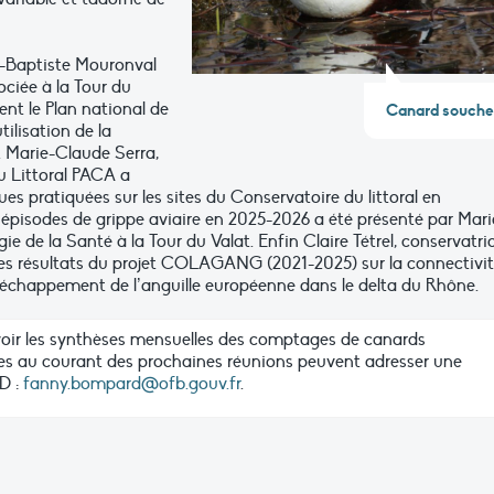
n-Baptiste Mouronval
ciée à la Tour du
ent le Plan national de
Canard souche
tilisation de la
 Marie-Claude Serra,
u Littoral PACA a
ues pratiquées sur les sites du Conservatoire du littoral en
 épisodes de grippe aviaire en 2025-2026 a été présenté par Mar
e de la Santé à la Tour du Valat. Enfin Claire Tétrel, conservatri
es résultats du projet COLAGANG (2021-2025) sur la connectivi
l’échappement de l’anguille européenne dans le delta du Rhône.
voir les synthèses mensuelles des comptages de canards
es au courant des prochaines réunions peuvent adresser une
D :
fanny.bompard@ofb.gouv.fr
.