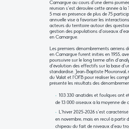
Camargue au cours d’une demi-journée
réunion s’est déroulée cette année à la 
5 mai en présence de plus de 75 partici
annuelle vise à favoriser les interactions
acteurs du territoire autour des questi
gestion des populations d’oiseaux d’eau
en Camargue.
Les premiers dénombrements aériens de
en Camargue furent initiés en 1955, avec
poursuivre sur le long terme afin d’anal
d’évolution des effectifs sur la base d’
standardisé. Jean-Baptiste Mouronval, 
du Valat et l’OFB pour réaliser les comp
présenté les résultats des dénombremen
103 330 anatidés et foulques ont ét
de 13 000 oiseaux à la moyenne de c
L’hiver 2025-2026 s’est caractérisé
en novembre, mais en recul à partir d
chipeau du fait de niveaux d’eau trop