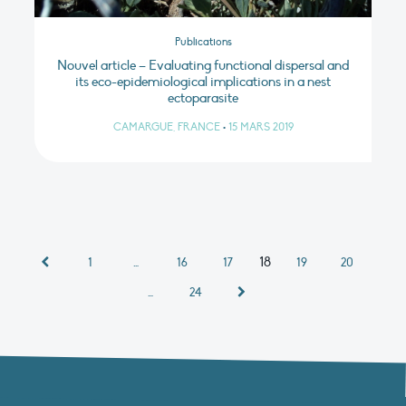
Publications
Nouvel article – Evaluating functional dispersal and
its eco-epidemiological implications in a nest
ectoparasite
CAMARGUE, FRANCE
•
15 MARS 2019
18
1
…
16
17
19
20
…
24