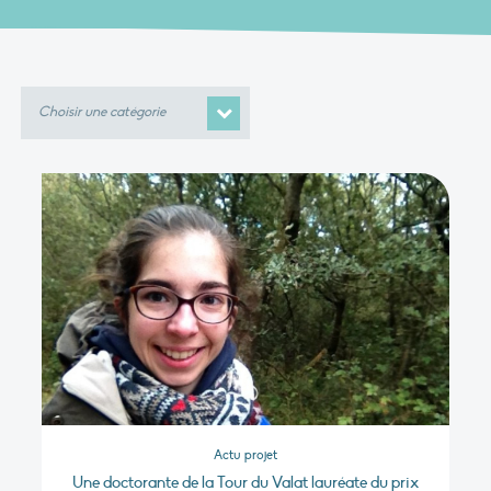
Choisir
une
catégorie
Actu projet
Une doctorante de la Tour du Valat lauréate du prix