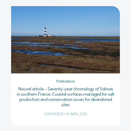
Publications
Nouvel article – Seventy-year chronology of Salinas
in southern France: Coastal surfaces managed for salt
production and conservation issues for abandoned
sites
CAMARGUE
•
19 AVRIL 2019