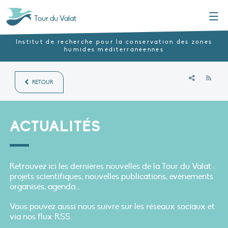
Menu
Tour du Valat
Institut de recherche pour la conservation des zones
humides méditerranéennes
RSS
RETOUR
ACTUALITÉS
Retrouvez ici les dernières nouvelles de la Tour du Valat :
projets scientifiques, nouvelles publications, évènements
organisés, agenda…
Vous pouvez aussi nous suivre sur les réseaux sociaux et
via nos flux RSS.