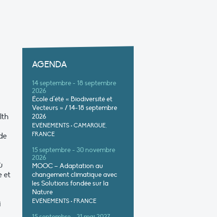
AGENDA
14 septembre - 18 septembre
2026
École d’été « Biodiversité et
Vecteurs » / 14-18 septembre
lth
2026
EVÉNEMENTS
•
CAMARGUE,
FRANCE
de
15 septembre - 30 novembre
2026
ù
MOOC – Adaptation au
e et
changement climatique avec
les Solutions fondée sur la
Nature
EVÉNEMENTS
•
FRANCE
i