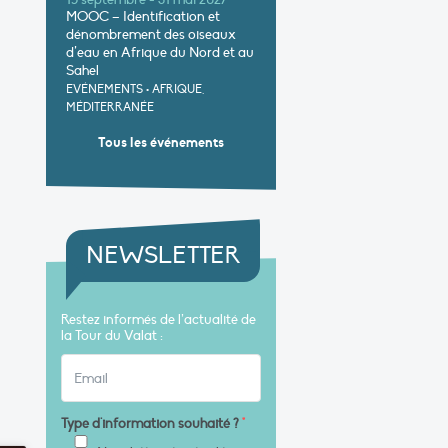
15 septembre - 31 mai 2027
MOOC – Identification et
dénombrement des oiseaux
d’eau en Afrique du Nord et au
Sahel
EVÉNEMENTS
•
AFRIQUE,
MÉDITERRANÉE
Tous les événements
NEWSLETTER
Restez informés de l’actualité de
la Tour du Valat :
Type d'information souhaité ?
*